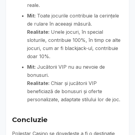
reale.
Mit:
Toate jocurile contribuie la cerințele
de rulare în aceeași măsură.
Realitate:
Unele jocuri, în special
sloturile, contribuie 100%, în timp ce alte
jocuri, cum ar fi blackjack-ul, contribuie
doar 10%.
Mit:
Jucătorii VIP nu au nevoie de
bonusuri.
Realitate:
Chiar și jucătorii VIP
beneficiază de bonusuri și oferte
personalizate, adaptate stilului lor de joc.
Concluzie
Polestar Casino se dovedește a fi o destinație