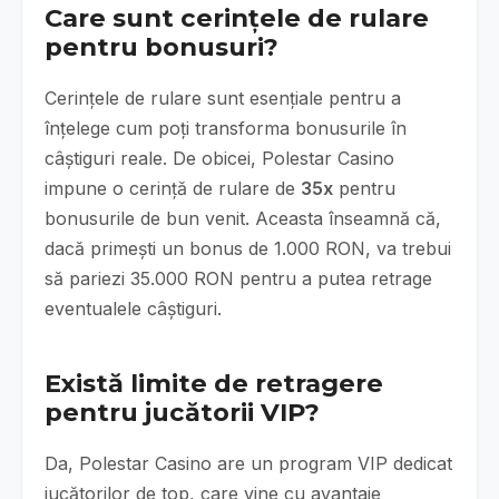
Care sunt cerințele de rulare
pentru bonusuri?
Cerințele de rulare sunt esențiale pentru a
înțelege cum poți transforma bonusurile în
câștiguri reale. De obicei, Polestar Casino
impune o cerință de rulare de
35x
pentru
bonusurile de bun venit. Aceasta înseamnă că,
dacă primești un bonus de 1.000 RON, va trebui
să pariezi 35.000 RON pentru a putea retrage
eventualele câștiguri.
Există limite de retragere
pentru jucătorii VIP?
Da, Polestar Casino are un program VIP dedicat
jucătorilor de top, care vine cu avantaje