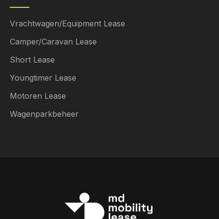
Vrachtwagen/Equipment Lease
Camper/Caravan Lease
Short Lease
Youngtimer Lease
Motoren Lease
Wagenparkbeheer