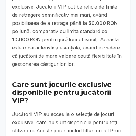
exclusive. Jucătorii VIP pot beneficia de limite
de retragere semnificativ mai mari, având
posibilitatea de a retrage până la
50.000 RON
pe lună, comparativ cu limita standard de
10.000 RON
pentru jucătorii obișnuiți. Aceasta
este o caracteristică esențială, având în vedere
că jucătorii de mare valoare caută flexibilitate în
gestionarea câștigurilor lor.
Care sunt jocurile exclusive
disponibile pentru jucătorii
VIP?
Jucătorii VIP au acces la o selecție de jocuri
exclusive, care nu sunt disponibile pentru toți
utilizatorii. Aceste jocuri includ titluri cu RTP-uri