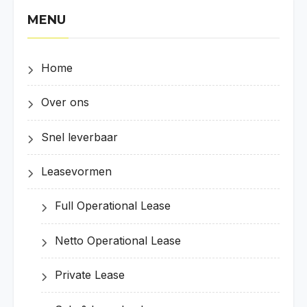
MENU
Home
Over ons
Snel leverbaar
Leasevormen
Full Operational Lease
Netto Operational Lease
Private Lease