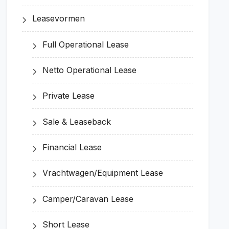
Leasevormen
Full Operational Lease
Netto Operational Lease
Private Lease
Sale & Leaseback
Financial Lease
Vrachtwagen/Equipment Lease
Camper/Caravan Lease
Short Lease