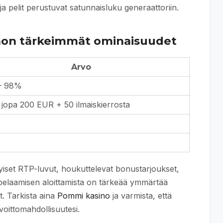
 ja pelit perustuvat satunnaisluku generaattoriin.
inon tärkeimmät ominaisuudet
Arvo
– 98%
jopa 200 EUR + 50 ilmaiskierrosta
iset RTP-luvut, houkuttelevat bonustarjoukset,
pelaamisen aloittamista on tärkeää ymmärtää
. Tarkista aina
Pommi kasino
ja varmista, että
voittomahdollisuutesi.