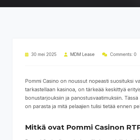
30 mei 2025
MDM Lease
Comments: 0
Pommi Casino on noussut nopeasti suosituksi vaih
tarkastellaan kasinoa, on tärkeää keskittyä erityi
bonustarjouksiin ja panostusvaatimuksiin. Tässä
on parasta ja mitä pelaajien tulisi tietää ennen pe
Mitkä ovat Pommi Casinon RTP