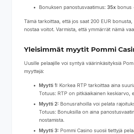
Bonuksen panostusvaatimus:
35x
bonus +
Tämä tarkoittaa, että jos saat 200 EUR bonusta
nostaa voitot. Varmista, että ymmärrät nämä vaa
Yleisimmät myytit Pommi Casi
Uusille pelaajille voi syntyä väärinkäsityksiä P
myyttejä:
Myytti 1:
Korkea RTP tarkoittaa aina suuria
Totuus: RTP on pitkäaikainen keskiarvo, eik
Myytti 2:
Bonusrahoilla voi pelata rajoituks
Totuus: Bonuksilla on aina panostusvaatim
nostamista.
Myytti 3:
Pommi Casino suosii tiettyjä pelaa