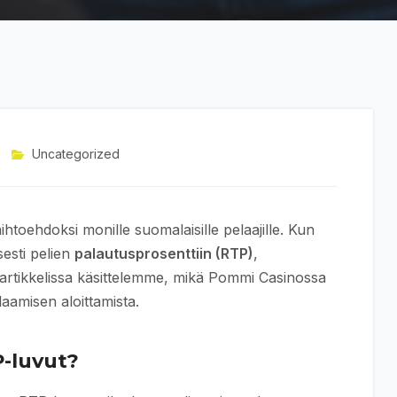
Uncategorized
toehdoksi monille suomalaisille pelaajille. Kun
sesti pelien
palautusprosenttiin (RTP)
,
 artikkelissa käsittelemme, mikä Pommi Casinossa
laamisen aloittamista.
-luvut?