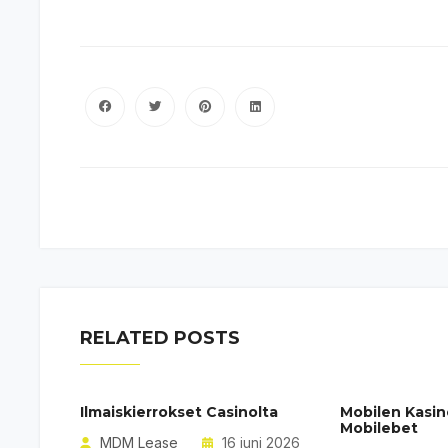
RELATED POSTS
Ilmaiskierrokset Casinolta
Mobilen Kasin
Mobilebet
MDM Lease
16 juni 2026