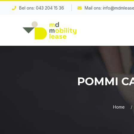
Bel ons:
043 204 15 36
Mail ons:
info@mdmlease
POMMI CA
Home