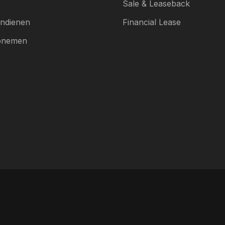
Sale & Leaseback
indienen
Financial Lease
pnemen