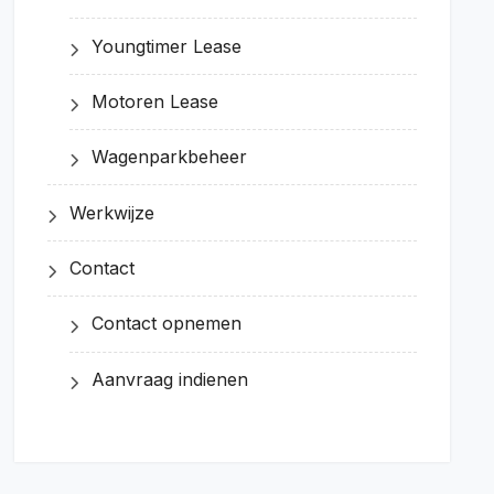
Youngtimer Lease
Motoren Lease
Wagenparkbeheer
Werkwijze
Contact
Contact opnemen
Aanvraag indienen