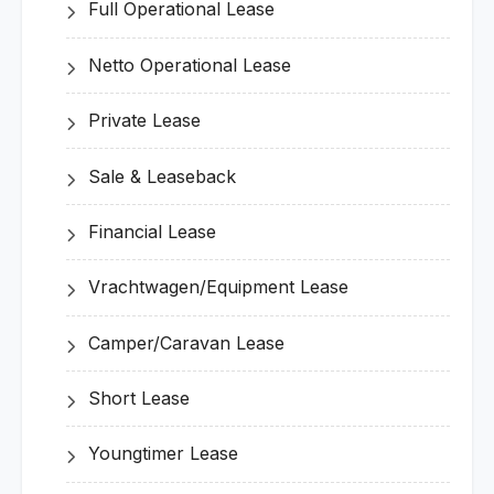
Full Operational Lease
Netto Operational Lease
Private Lease
Sale & Leaseback
Financial Lease
Vrachtwagen/Equipment Lease
Camper/Caravan Lease
Short Lease
Youngtimer Lease