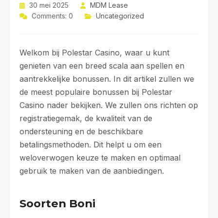
30 mei 2025
MDM Lease
Comments: 0
Uncategorized
Welkom bij Polestar Casino, waar u kunt
genieten van een breed scala aan spellen en
aantrekkelijke bonussen. In dit artikel zullen we
de meest populaire bonussen bij Polestar
Casino nader bekijken. We zullen ons richten op
registratiegemak, de kwaliteit van de
ondersteuning en de beschikbare
betalingsmethoden. Dit helpt u om een
weloverwogen keuze te maken en optimaal
gebruik te maken van de aanbiedingen.
Soorten Boni