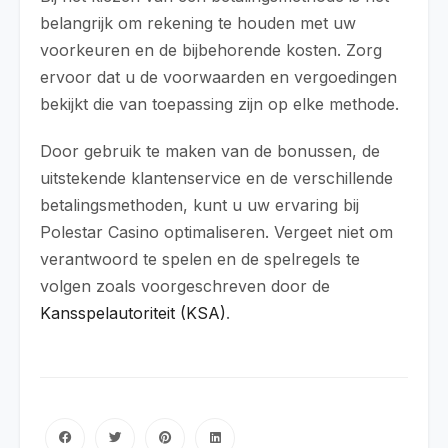
belangrijk om rekening te houden met uw
voorkeuren en de bijbehorende kosten. Zorg
ervoor dat u de voorwaarden en vergoedingen
bekijkt die van toepassing zijn op elke methode.
Door gebruik te maken van de bonussen, de
uitstekende klantenservice en de verschillende
betalingsmethoden, kunt u uw ervaring bij
Polestar Casino optimaliseren. Vergeet niet om
verantwoord te spelen en de spelregels te
volgen zoals voorgeschreven door de
Kansspelautoriteit (KSA)
.