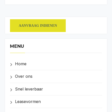
AANVRAAG INDIENEN
MENU
Home
Over ons
Snel leverbaar
Leasevormen