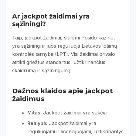
Ar jackpot žaidimai yra
sąžiningi?
Taip, jackpot žaidimai, siūlomi Posido kazino,
yra sąžiningi ir juos reguliuoja Lietuvos lošimų
kontrolės tarnyba (LPT). Visi žaidimai privalo
atitikti griežtus standartus, užtikrinančius
skaidrumą ir sąžiningumą.
Dažnos klaidos apie jackpot
žaidimus
Mitas:
Jackpot žaidimai yra sukčiai.
Realybė:
Jackpot žaidimai yra
reguliuojami ir licencijuojami, užtikrinantys