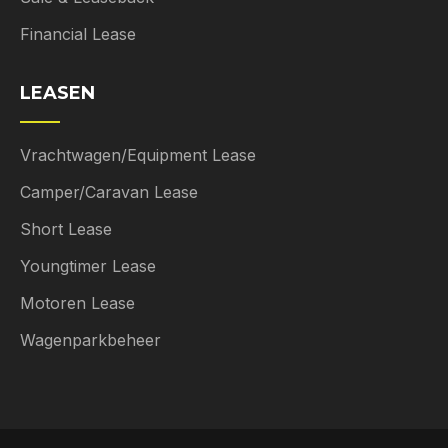
Financial Lease
LEASEN
Vrachtwagen/Equipment Lease
Camper/Caravan Lease
Short Lease
Youngtimer Lease
Motoren Lease
Wagenparkbeheer