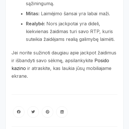
sąžiningumą.
Mitas:
Laimėjimo šansai yra labai maži.
Realybė:
Nors jackpotai yra dideli,
kiekvienas žaidimas turi savo RTP, kuris
suteikia žaidėjams realią galimybę laimėti.
Jei norite sužinoti daugiau apie jackpot žaidimus
ir išbandyti savo sėkmę, apsilankykite
Posido
kazino
ir atraskite, kas laukia jūsų mobiliajame
ekrane.