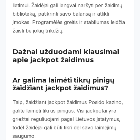
lietimui. Žaidėjai gali lengvai naršyti per žaidimų
biblioteką, patikrinti savo balansą ir atlikti
įmokas. Programėlės greitis ir stabilumas leidžia
žaisti be jokių trikdžių.
Dažnai užduodami klausimai
apie jackpot žaidimus
Ar galima laimėti tikrų pinigų
žaidžiant jackpot žaidimus?
Taip, žaidžiant jackpot žaidimus Posido kazino,
galite laimėti tikrus pinigus. Visi jackpotai yra
griežtai reguliuojami pagal Lietuvos įstatymus,
todėl žaidėjai gali būti tikri dėl savo laimėjimų
saugumo.