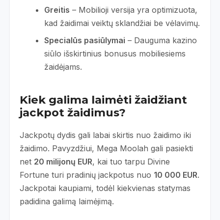
Greitis
– Mobilioji versija yra optimizuota,
kad žaidimai veiktų sklandžiai be vėlavimų.
Specialūs pasiūlymai
– Dauguma kazino
siūlo išskirtinius bonusus mobiliesiems
žaidėjams.
Kiek galima laimėti žaidžiant
jackpot žaidimus?
Jackpotų dydis gali labai skirtis nuo žaidimo iki
žaidimo. Pavyzdžiui, Mega Moolah gali pasiekti
net
20 milijonų EUR
, kai tuo tarpu Divine
Fortune turi pradinių jackpotus nuo
10 000 EUR
.
Jackpotai kaupiami, todėl kiekvienas statymas
padidina galimą laimėjimą.