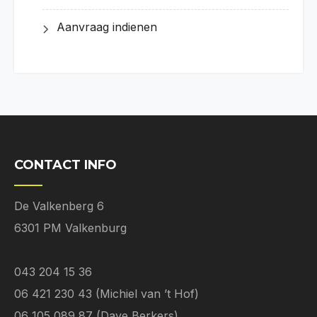
Aanvraag indienen
CONTACT INFO
De Valkenberg 6
6301 PM Valkenburg
043 204 15 36
06 421 230 43 (Michiel van ’t Hof)
06 105 089 87 (Dave Berkers)