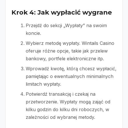
Krok 4: Jak wypłacić wygrane
Przejdź do sekcji „Wypłaty” na swoim
koncie.
Wybierz metodę wypłaty. Wintails Casino
oferuje różne opcje, takie jak przelew
bankowy, portfele elektroniczne itp.
Wprowadź kwotę, którą chcesz wypłacić,
pamiętając o ewentualnych minimalnych
limitach wypłaty.
Potwierdź transakcję i czekaj na
przetworzenie. Wypłaty mogą zająć od
kilku godzin do kilku dni roboczych, w
zależności od wybranej metody.