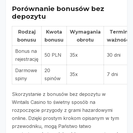
Porównanie bonusów bez
depozytu
Rodzaj
Kwota
Wymagania
Termin
bonusu
bonusu
obrotu
ważności
Bonus na
50 PLN
35x
30 dni
rejestrację
Darmowe
20
35x
7 dni
spiny
spinów
Skorzystanie z bonusów bez depozytu w
Wintails Casino to świetny sposób na
rozpoczęcie przygody z grami hazardowymi
online. Dzięki prostym krokom opisanym w tym
przewodniku, mogą Państwo łatwo