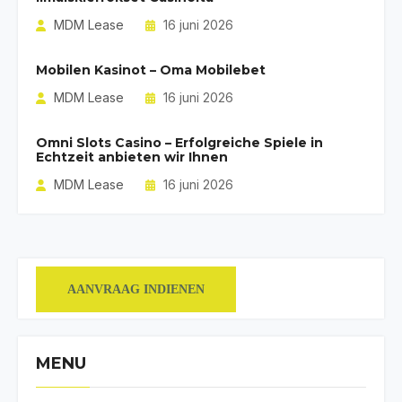
MDM Lease
16 juni 2026
Mobilen Kasinot – Oma Mobilebet
MDM Lease
16 juni 2026
Omni Slots Casino – Erfolgreiche Spiele in
Echtzeit anbieten wir Ihnen
MDM Lease
16 juni 2026
AANVRAAG INDIENEN
MENU