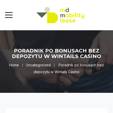
PORADNIK PO BONUSACH BEZ
DEPOZYTU W WINTAILS CASINO
Home
Uncategorized
Poradnik po bonusach bez
depozytu w Wintails Casino