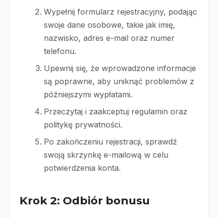
Wypełnij formularz rejestracyjny, podając
swoje dane osobowe, takie jak imię,
nazwisko, adres e-mail oraz numer
telefonu.
Upewnij się, że wprowadzone informacje
są poprawne, aby uniknąć problemów z
późniejszymi wypłatami.
Przeczytaj i zaakceptuj regulamin oraz
politykę prywatności.
Po zakończeniu rejestracji, sprawdź
swoją skrzynkę e-mailową w celu
potwierdzenia konta.
Krok 2: Odbiór bonusu