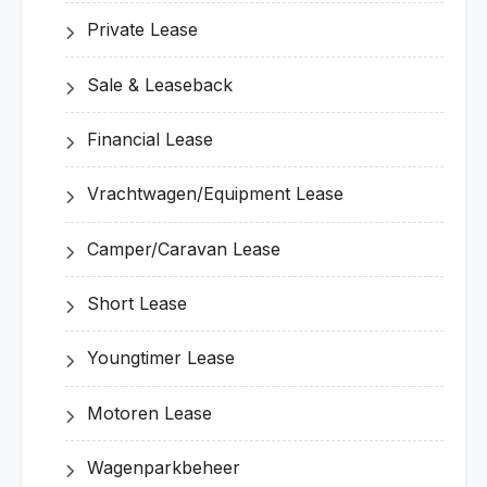
Private Lease
Sale & Leaseback
Financial Lease
Vrachtwagen/Equipment Lease
Camper/Caravan Lease
Short Lease
Youngtimer Lease
Motoren Lease
Wagenparkbeheer