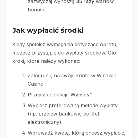
zazwyczaj wynoszą
35 razy
wartość
bonusu.
Jak wypłacić środki
Kiedy spełnisz wymagania dotyczące obrotu,
możesz przystąpić do wypłaty środków. Oto
kroki, które należy wykonać:
Zaloguj się na swoje konto w Winawin
Casino.
Przejdź do sekcji “Wypłaty”.
Wybierz preferowaną metodę wypłaty
(np. przelew bankowy, portfel
elektroniczny).
Wprowadź kwotę, którą chcesz wypłacić,