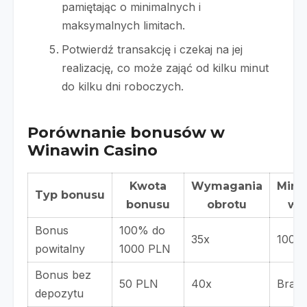
pamiętając o minimalnych i
maksymalnych limitach.
Potwierdź transakcję i czekaj na jej
realizację, co może zająć od kilku minut
do kilku dni roboczych.
Porównanie bonusów w
Winawin Casino
Kwota
Wymagania
Mini
Typ bonusu
bonusu
obrotu
wp
Bonus
100% do
35x
100 
powitalny
1000 PLN
Bonus bez
50 PLN
40x
Brak
depozytu