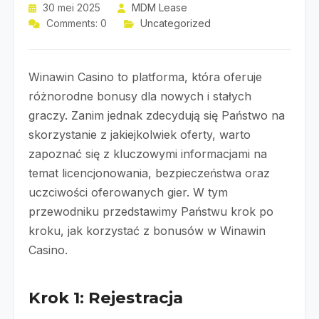
30 mei 2025
MDM Lease
Comments: 0
Uncategorized
Winawin Casino to platforma, która oferuje
różnorodne bonusy dla nowych i stałych
graczy. Zanim jednak zdecydują się Państwo na
skorzystanie z jakiejkolwiek oferty, warto
zapoznać się z kluczowymi informacjami na
temat licencjonowania, bezpieczeństwa oraz
uczciwości oferowanych gier. W tym
przewodniku przedstawimy Państwu krok po
kroku, jak korzystać z bonusów w Winawin
Casino.
Krok 1: Rejestracja