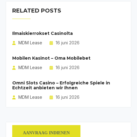
RELATED POSTS
Ilmaiskierrokset Casinolta
MDM Lease
16 juni 2026
Mobilen Kasinot – Oma Mobilebet
MDM Lease
16 juni 2026
Omni Slots Casino – Erfolgreiche Spiele in
Echtzeit anbieten wir Ihnen
MDM Lease
16 juni 2026
AANVRAAG INDIENEN