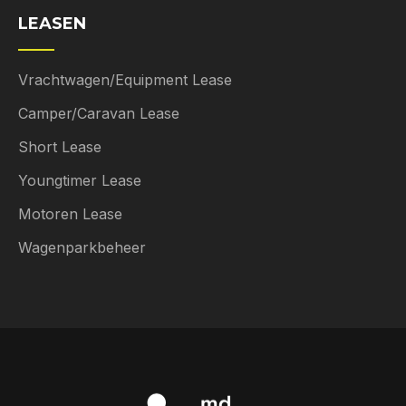
LEASEN
Vrachtwagen/Equipment Lease
Camper/Caravan Lease
Short Lease
Youngtimer Lease
Motoren Lease
Wagenparkbeheer