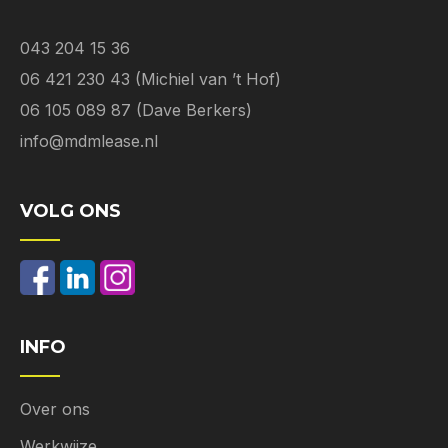
043 204 15 36
06 421 230 43 (Michiel van ’t Hof)
06 105 089 87 (Dave Berkers)
info@mdmlease.nl
VOLG ONS
INFO
Over ons
Werkwijze