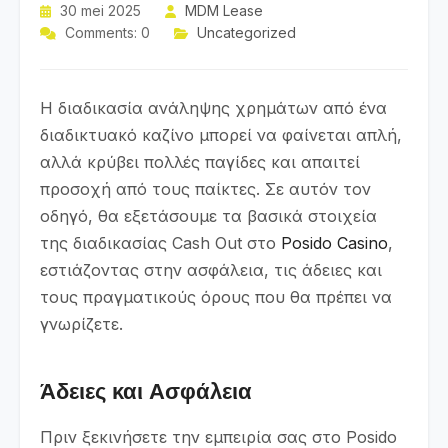
30 mei 2025
MDM Lease
Comments: 0
Uncategorized
Η διαδικασία ανάληψης χρημάτων από ένα
διαδικτυακό καζίνο μπορεί να φαίνεται απλή,
αλλά κρύβει πολλές παγίδες και απαιτεί
προσοχή από τους παίκτες. Σε αυτόν τον
οδηγό, θα εξετάσουμε τα βασικά στοιχεία
της διαδικασίας Cash Out στο
Posido Casino
,
εστιάζοντας στην ασφάλεια, τις άδειες και
τους πραγματικούς όρους που θα πρέπει να
γνωρίζετε.
Άδειες και Ασφάλεια
Πριν ξεκινήσετε την εμπειρία σας στο Posido