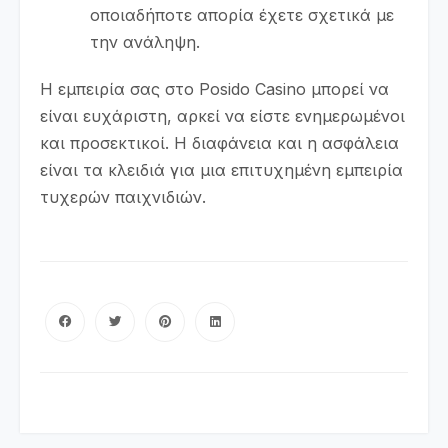
οποιαδήποτε απορία έχετε σχετικά με
την ανάληψη.
Η εμπειρία σας στο Posido Casino μπορεί να
είναι ευχάριστη, αρκεί να είστε ενημερωμένοι
και προσεκτικοί. Η διαφάνεια και η ασφάλεια
είναι τα κλειδιά για μια επιτυχημένη εμπειρία
τυχερών παιχνιδιών.