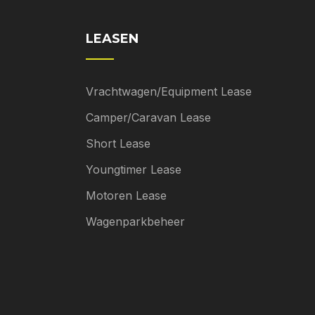
LEASEN
Vrachtwagen/Equipment Lease
Camper/Caravan Lease
Short Lease
Youngtimer Lease
Motoren Lease
Wagenparkbeheer