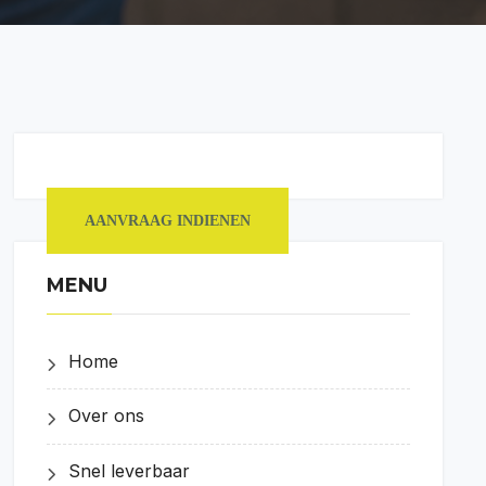
AANVRAAG INDIENEN
MENU
Home
Over ons
Snel leverbaar