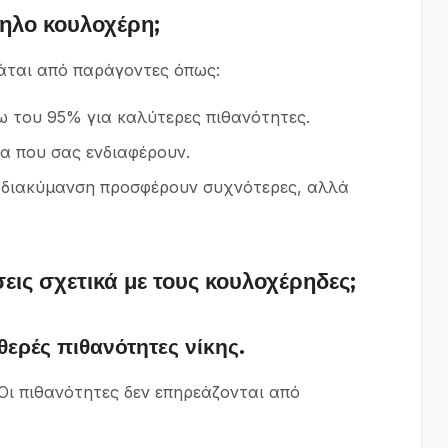
ηλο κουλοχέρη;
άται από παράγοντες όπως:
ω του 95% για καλύτερες πιθανότητες.
α που σας ενδιαφέρουν.
διακύμανση προσφέρουν συχνότερες, αλλά
εις σχετικά με τους κουλοχέρηδες;
θερές πιθανότητες νίκης.
 Οι πιθανότητες δεν επηρεάζονται από