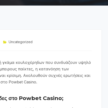
Uncategorized
ή γκάμα κουλοχέρηδων που συνδυάζουν υψηλό
έμπειρους παίκτες, η κατανόηση των
αι κρίσιμη. Ακολουθούν συχνές ερωτήσεις και
στο Powbet Casino.
ρηδες στο Powbet Casino;