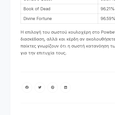
Book of Dead
96.21%
Divine Fortune
96.59
Η επιλογή του σωστού κουλοχέρη στο Powbet 
διασκέδαση, αλλά και κέρδη αν ακολουθήσετε 
παίκτες γνωρίζουν ότι η σωστή κατανόηση τω
για την επιτυχία τους.