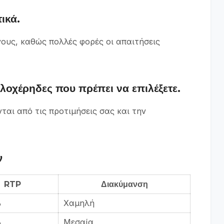
ικά.
νους, καθώς πολλές φορές οι απαιτήσεις
λοχέρηδες που πρέπει να επιλέξετε.
ται από τις προτιμήσεις σας και την
ν
RTP
Διακύμανση
%
Χαμηλή
%
Μεσαία