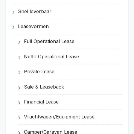
Snel leverbaar
Leasevormen
Full Operational Lease
Netto Operational Lease
Private Lease
Sale & Leaseback
Financial Lease
Vrachtwagen/Equipment Lease
Camper/Caravan Lease