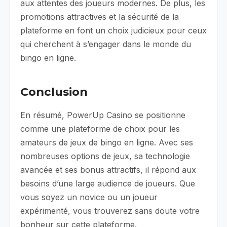
aux attentes des joueurs modernes. De plus, les
promotions attractives et la sécurité de la
plateforme en font un choix judicieux pour ceux
qui cherchent à s’engager dans le monde du
bingo en ligne.
Conclusion
En résumé, PowerUp Casino se positionne
comme une plateforme de choix pour les
amateurs de jeux de bingo en ligne. Avec ses
nombreuses options de jeux, sa technologie
avancée et ses bonus attractifs, il répond aux
besoins d’une large audience de joueurs. Que
vous soyez un novice ou un joueur
expérimenté, vous trouverez sans doute votre
bonheur sur cette plateforme.