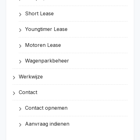
Short Lease
Youngtimer Lease
Motoren Lease
Wagenparkbeheer
Werkwijze
Contact
Contact opnemen
Aanvraag indienen