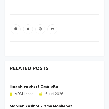
RELATED POSTS
Ilmaiskierrokset Casinolta
MDM Lease
16 juni 2026
Mobilen Kasinot – Oma Mobilebet