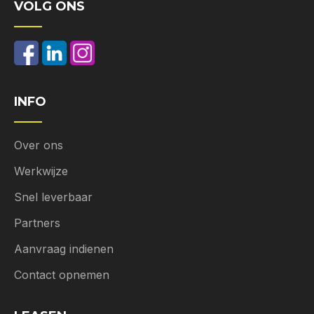
VOLG ONS
INFO
Over ons
Werkwijze
Snel leverbaar
Partners
Aanvraag indienen
Contact opnemen