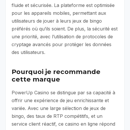
fluide et sécurisée. La plateforme est optimisée
pour les appareils mobiles, permettant aux
utilisateurs de jouer à leurs jeux de bingo
préférés où qu’ils soient. De plus, la sécurité est
une priorité, avec l’utilisation de protocoles de
cryptage avancés pour protéger les données
des utilisateurs.
Pourquoi je recommande
cette marque
PowerUp Casino se distingue par sa capacité à
offrir une expérience de jeu enrichissante et
variée. Avec une large sélection de jeux de
bingo, des taux de RTP compétitifs, et un
service client réactif, ce casino en ligne répond