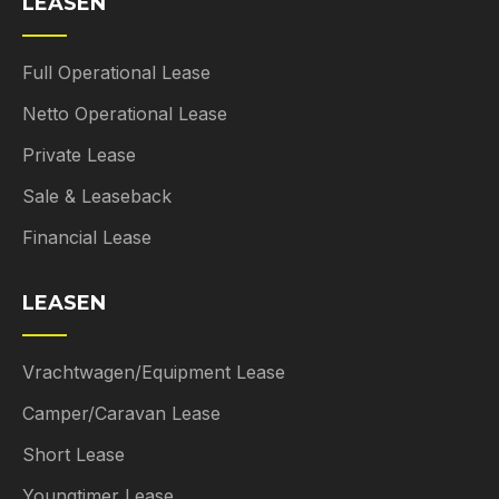
LEASEN
Full Operational Lease
Netto Operational Lease
Private Lease
Sale & Leaseback
Financial Lease
LEASEN
Vrachtwagen/Equipment Lease
Camper/Caravan Lease
Short Lease
Youngtimer Lease