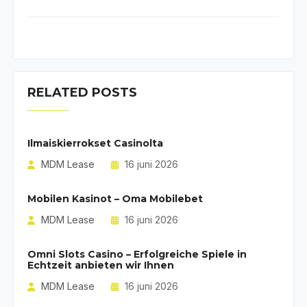
RELATED POSTS
Ilmaiskierrokset Casinolta
MDM Lease
16 juni 2026
Mobilen Kasinot – Oma Mobilebet
MDM Lease
16 juni 2026
Omni Slots Casino – Erfolgreiche Spiele in
Echtzeit anbieten wir Ihnen
MDM Lease
16 juni 2026