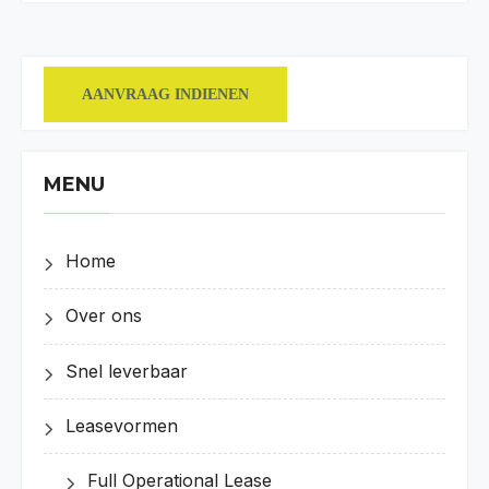
AANVRAAG INDIENEN
MENU
Home
Over ons
Snel leverbaar
Leasevormen
Full Operational Lease