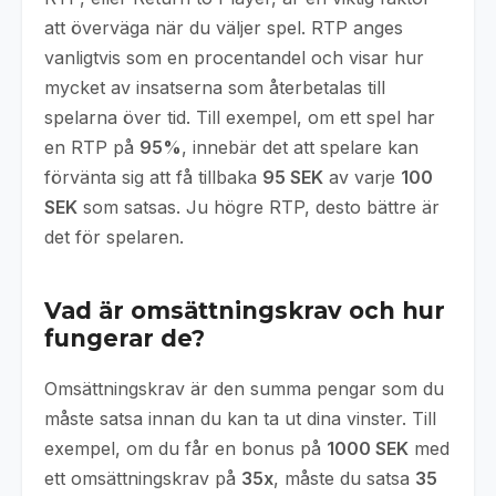
att överväga när du väljer spel. RTP anges
vanligtvis som en procentandel och visar hur
mycket av insatserna som återbetalas till
spelarna över tid. Till exempel, om ett spel har
en RTP på
95%
, innebär det att spelare kan
förvänta sig att få tillbaka
95 SEK
av varje
100
SEK
som satsas. Ju högre RTP, desto bättre är
det för spelaren.
Vad är omsättningskrav och hur
fungerar de?
Omsättningskrav är den summa pengar som du
måste satsa innan du kan ta ut dina vinster. Till
exempel, om du får en bonus på
1000 SEK
med
ett omsättningskrav på
35x
, måste du satsa
35