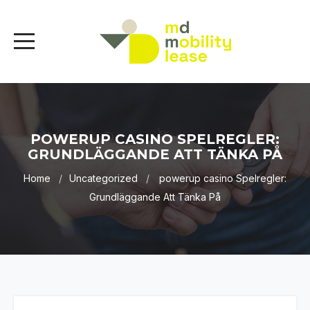
POWERUP CASINO SPELREGLER:
GRUNDLÄGGANDE ATT TÄNKA PÅ
Home
Uncategorized
powerup casino Spelregler:
Grundläggande Att Tänka På