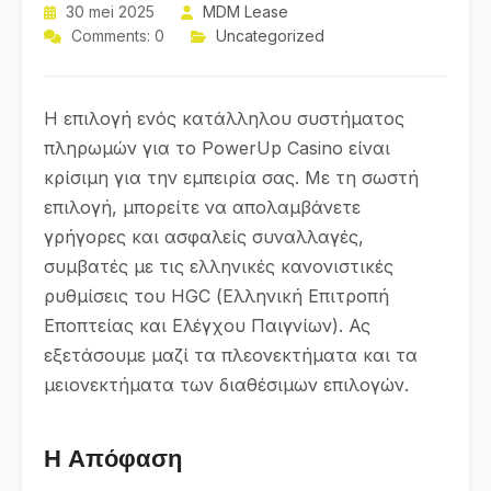
30 mei 2025
MDM Lease
Comments: 0
Uncategorized
Η επιλογή ενός κατάλληλου συστήματος
πληρωμών για το PowerUp Casino είναι
κρίσιμη για την εμπειρία σας. Με τη σωστή
επιλογή, μπορείτε να απολαμβάνετε
γρήγορες και ασφαλείς συναλλαγές,
συμβατές με τις ελληνικές κανονιστικές
ρυθμίσεις του HGC (Ελληνική Επιτροπή
Εποπτείας και Ελέγχου Παιγνίων). Ας
εξετάσουμε μαζί τα πλεονεκτήματα και τα
μειονεκτήματα των διαθέσιμων επιλογών.
Η Απόφαση