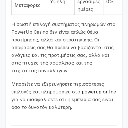
Υψηλή
εργάσιμες
0%
Μεταφορές
ημέρες
Η σωστή επιλογή συστήματος πληρωμών στο
PowerUp Casino δεν είναι απλώς θέμα
προτίμησης, αλλά και στρατηγικής. Οι
αποφάσεις σας θα πρέπει να βασίζονται στις
ανάγκες και τις προτιμήσεις σας, αλλά και
στις πτυχές της ασφάλειας και της
ταχύτητας συναλλαγών.
Μπορείτε να εξερευνήσετε περισσότερες
επιλογές και πληροφορίες στο
powerup online
για να διασφαλίσετε ότι η εμπειρία σας είναι
όσο το δυνατόν καλύτερη.