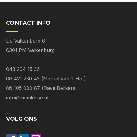
CONTACT INFO
De Valkenberg 6
6301 PM Valkenburg
043 204 15 36
06 421 230 43 (Michiel van ’t Hof)
06 105 089 87 (Dave Berkers)
info@mdmlease.nl
VOLG ONS