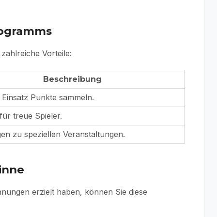
programms
ahlreiche Vorteile:
Beschreibung
n Einsatz Punkte sammeln.
ür treue Spieler.
en zu speziellen Veranstaltungen.
inne
nungen erzielt haben, können Sie diese