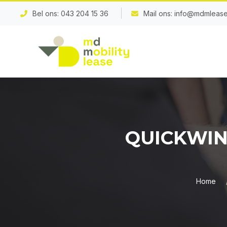
Bel ons:
043 204 15 36
Mail ons:
info@mdmlease
QUICKWIN
Home