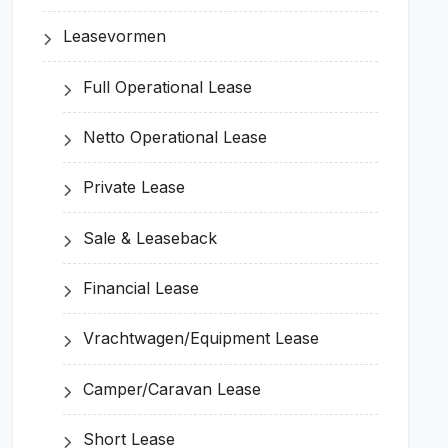
Leasevormen
Full Operational Lease
Netto Operational Lease
Private Lease
Sale & Leaseback
Financial Lease
Vrachtwagen/Equipment Lease
Camper/Caravan Lease
Short Lease