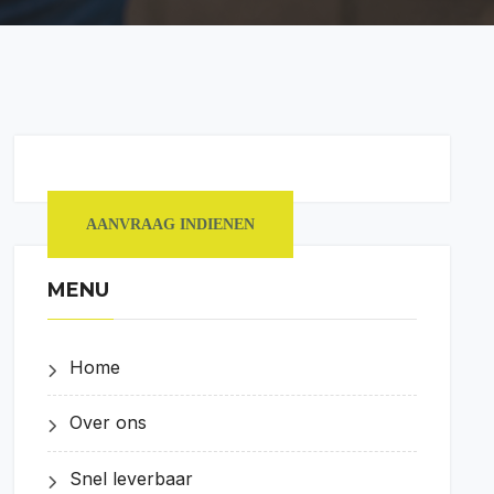
AANVRAAG INDIENEN
MENU
Home
Over ons
Snel leverbaar