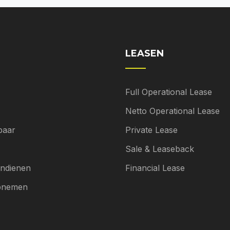
LEASEN
Full Operational Lease
Netto Operational Lease
baar
Private Lease
Sale & Leaseback
indienen
Financial Lease
pnemen