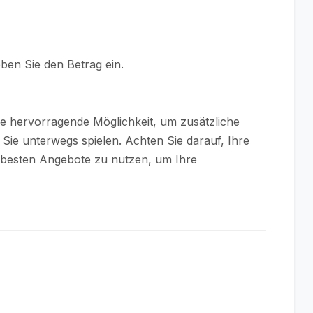
en Sie den Betrag ein.
e hervorragende Möglichkeit, um zusätzliche
Sie unterwegs spielen. Achten Sie darauf, Ihre
 besten Angebote zu nutzen, um Ihre