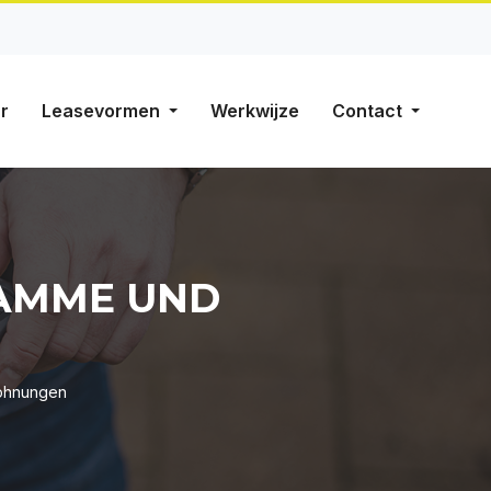
r
Leasevormen
Werkwijze
Contact
RAMME UND
lohnungen