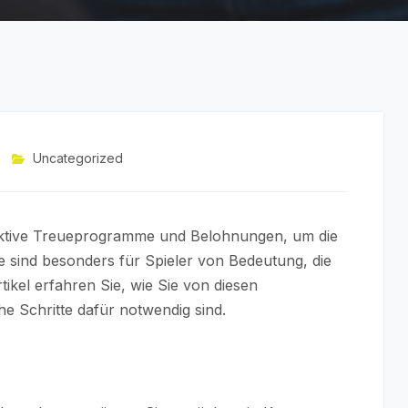
Uncategorized
raktive Treueprogramme und Belohnungen, um die
 sind besonders für Spieler von Bedeutung, die
tikel erfahren Sie, wie Sie von diesen
 Schritte dafür notwendig sind.