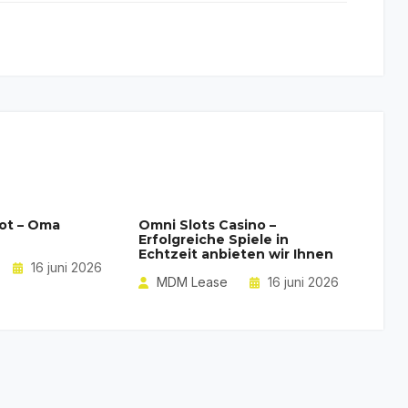
ot – Oma
Omni Slots Casino –
Erfolgreiche Spiele in
Echtzeit anbieten wir Ihnen
16 juni 2026
MDM Lease
16 juni 2026