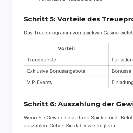
Schritt 5: Vorteile des Treue
Das Treueprogramm von quickwin Casino bietet z
Vorteil
Treuepunkte
Für jede
Exklusive Bonusangebote
Bonusse f
VIP-Events
Einladung
Schritt 6: Auszahlung der Gew
Wenn Sie Gewinne aus Ihren Spielen oder Beloh
auszahlen. Gehen Sie dabei wie folgt vor: