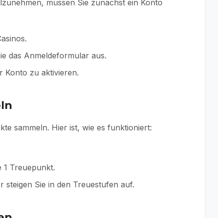
lzunehmen, müssen Sie zunächst ein Konto
asinos.
 Sie das Anmeldeformular aus.
r Konto zu aktivieren.
ln
te sammeln. Hier ist, wie es funktioniert:
e 1 Treuepunkt.
steigen Sie in den Treuestufen auf.
sen