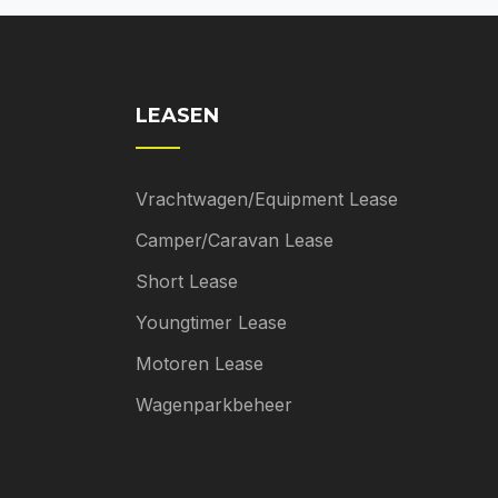
LEASEN
Vrachtwagen/Equipment Lease
Camper/Caravan Lease
Short Lease
Youngtimer Lease
Motoren Lease
Wagenparkbeheer