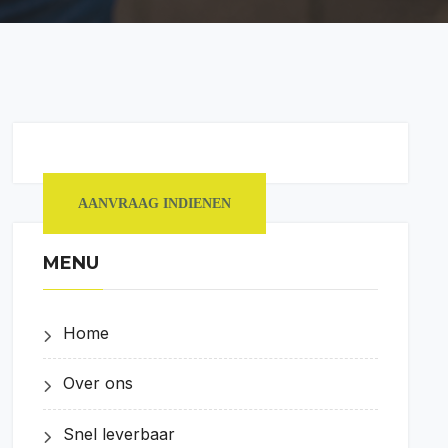
AANVRAAG INDIENEN
MENU
Home
Over ons
Snel leverbaar