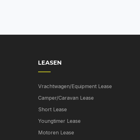
LEASEN
Vrachtwagen/Equipment Lease
Camper/Caravan Lease
Short Lease
Youngtimer Lease
Motoren Lease