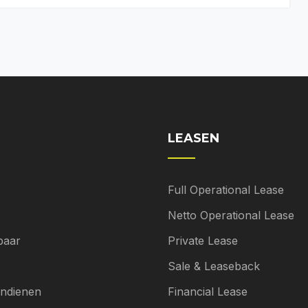
LEASEN
Full Operational Lease
Netto Operational Lease
baar
Private Lease
Sale & Leaseback
indienen
Financial Lease