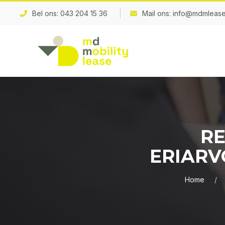
Bel ons:
043 204 15 36
Mail ons:
info@mdmlease
RE
ERIARV
Home