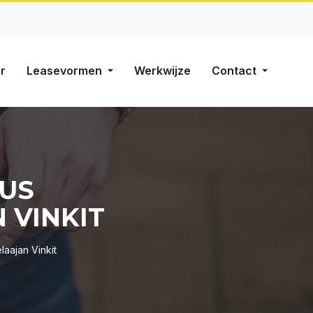
r
Leasevormen
Werkwijze
Contact
AUS
 VINKIT
aajan Vinkit