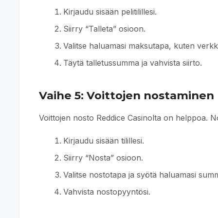
Kirjaudu sisään pelitilillesi.
Siirry “Talleta” osioon.
Valitse haluamasi maksutapa, kuten verkkop
Täytä talletussumma ja vahvista siirto.
Vaihe 5: Voittojen nostaminen
Voittojen nosto Reddice Casinolta on helppoa. No
Kirjaudu sisään tilillesi.
Siirry “Nosta” osioon.
Valitse nostotapa ja syötä haluamasi sum
Vahvista nostopyyntösi.