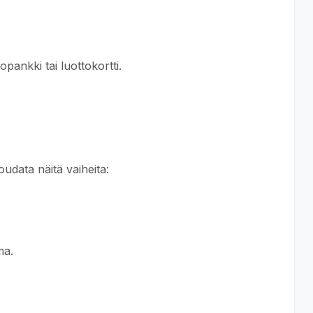
ankki tai luottokortti.
udata näitä vaiheita:
ma.