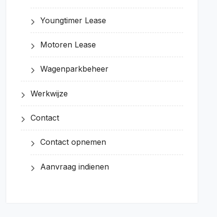
Youngtimer Lease
Motoren Lease
Wagenparkbeheer
Werkwijze
Contact
Contact opnemen
Aanvraag indienen