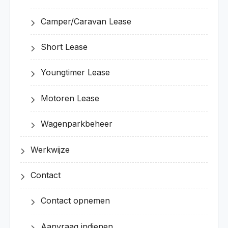
Camper/Caravan Lease
Short Lease
Youngtimer Lease
Motoren Lease
Wagenparkbeheer
Werkwijze
Contact
Contact opnemen
Aanvraag indienen