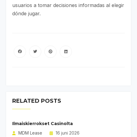
usuarios a tomar decisiones informadas al elegir
dónde jugar.
RELATED POSTS
Ilmaiskierrokset Casinolta
MDM Lease
16 juni 2026