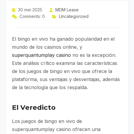
30 mei 2025
MDM Lease
Comments: 0
Uncategorized
El bingo en vivo ha ganado popularidad en el
mundo de los casinos online, y
superquantumplay casino
no es la excepción.
Este análisis crítico examina las características
de los juegos de bingo en vivo que ofrece la
plataforma, sus ventajas y desventajas, además
de la tecnología que los respalda.
El Veredicto
Los juegos de bingo en vivo de
superquantumplay casino ofrecen una