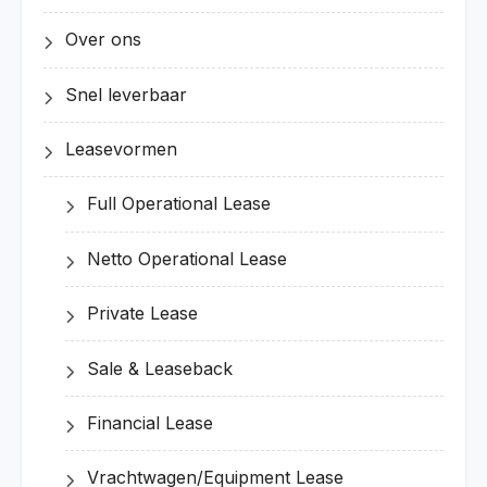
Over ons
Snel leverbaar
Leasevormen
Full Operational Lease
Netto Operational Lease
Private Lease
Sale & Leaseback
Financial Lease
Vrachtwagen/Equipment Lease