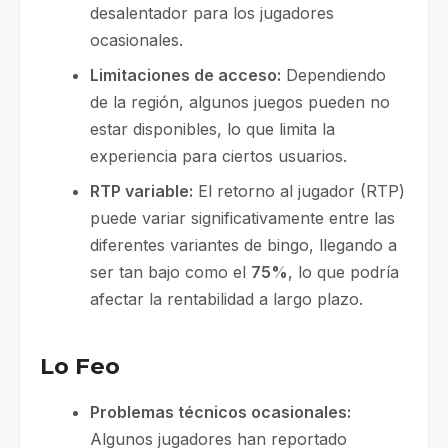
desalentador para los jugadores
ocasionales.
Limitaciones de acceso:
Dependiendo
de la región, algunos juegos pueden no
estar disponibles, lo que limita la
experiencia para ciertos usuarios.
RTP variable:
El retorno al jugador (RTP)
puede variar significativamente entre las
diferentes variantes de bingo, llegando a
ser tan bajo como el
75%
, lo que podría
afectar la rentabilidad a largo plazo.
Lo Feo
Problemas técnicos ocasionales:
Algunos jugadores han reportado