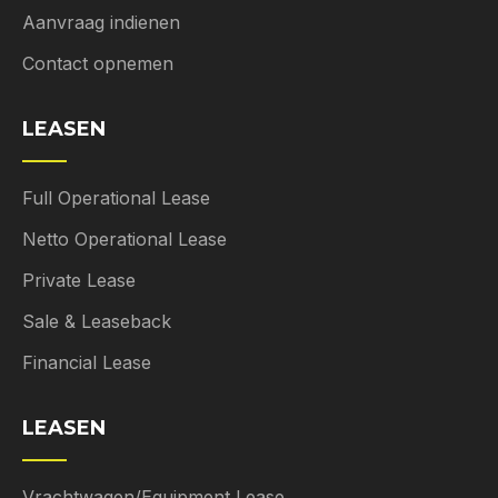
Aanvraag indienen
Contact opnemen
LEASEN
Full Operational Lease
Netto Operational Lease
Private Lease
Sale & Leaseback
Financial Lease
LEASEN
Vrachtwagen/Equipment Lease