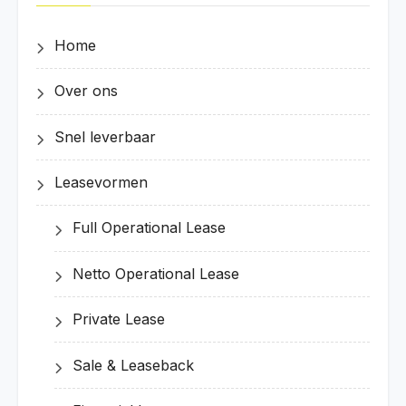
Home
Over ons
Snel leverbaar
Leasevormen
Full Operational Lease
Netto Operational Lease
Private Lease
Sale & Leaseback