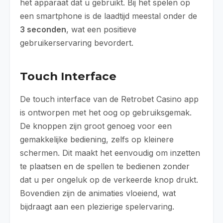
het apparaat dat u gebruikt. Bij het spelen op
een smartphone is de laadtijd meestal onder de
3 seconden
, wat een positieve
gebruikerservaring bevordert.
Touch Interface
De touch interface van de Retrobet Casino app
is ontworpen met het oog op gebruiksgemak.
De knoppen zijn groot genoeg voor een
gemakkelijke bediening, zelfs op kleinere
schermen. Dit maakt het eenvoudig om inzetten
te plaatsen en de spellen te bedienen zonder
dat u per ongeluk op de verkeerde knop drukt.
Bovendien zijn de animaties vloeiend, wat
bijdraagt aan een plezierige spelervaring.