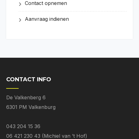
Contact opnemen
Aanvraag indienen
CONTACT INFO
De Valkenberg 6
6301 PM Valkenburg
043 204 15 36
06 421 230 43 (Michiel van ’t Hof)