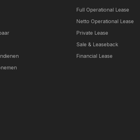
Full Operational Lease
Netto Operational Lease
baar
Private Lease
Sale & Leaseback
indienen
Financial Lease
pnemen