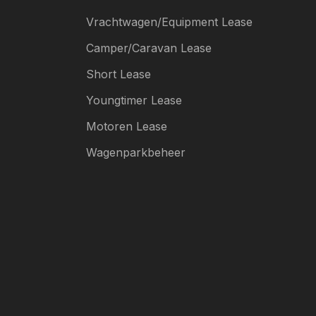
Vrachtwagen/Equipment Lease
Camper/Caravan Lease
Short Lease
Youngtimer Lease
Motoren Lease
Wagenparkbeheer