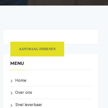
AANVRAAG INDIENEN
MENU
Home
Over ons
Snel leverbaar