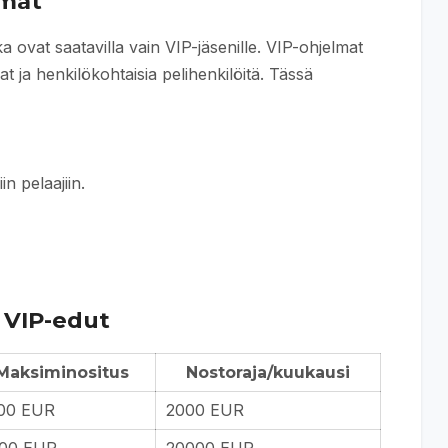
lmat
ka ovat saatavilla vain VIP-jäsenille. VIP-ohjelmat
t ja henkilökohtaisia pelihenkilöitä. Tässä
n pelaajiin.
a VIP-edut
Maksiminositus
Nostoraja/kuukausi
00 EUR
2000 EUR