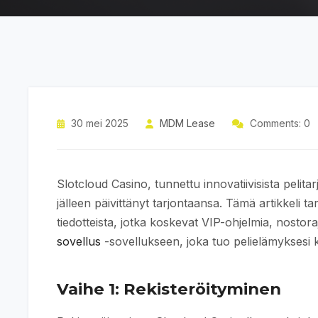
30 mei 2025
MDM Lease
Comments: 0
Slotcloud Casino, tunnettu innovatiivisista pelit
jälleen päivittänyt tarjontaansa. Tämä artikkeli t
tiedotteista, jotka koskevat VIP-ohjelmia, nostora
sovellus
-sovellukseen, joka tuo pelielämyksesi kät
Vaihe 1: Rekisteröityminen