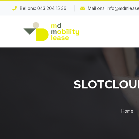
Bel ons:
043 204 15 36
Mail ons:
info@mdmlease
SLOTCLOU
Home