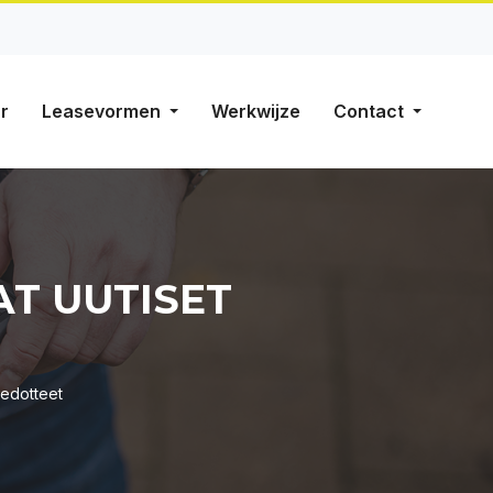
r
Leasevormen
Werkwijze
Contact
T UUTISET
iedotteet