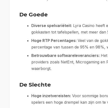
De Goede
Diverse spelvariëteit:
Lyra Casino heeft e
gokkasten tot tafelspellen, met meer dan 5
Hoge RTP Percentages:
Veel van de gok
percentage van tussen de 95% en 98%, wat
Betrouwbare softwareleveranciers:
Het
providers zoals NetEnt, Microgaming en Pl
waarborgt.
De Slechte
Hoge inzetvereisten:
Voor sommige bonus
spelers een hoge drempel kan zijn om te 