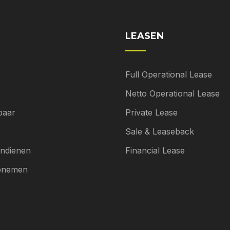
LEASEN
Full Operational Lease
Netto Operational Lease
baar
Private Lease
Sale & Leaseback
indienen
Financial Lease
pnemen