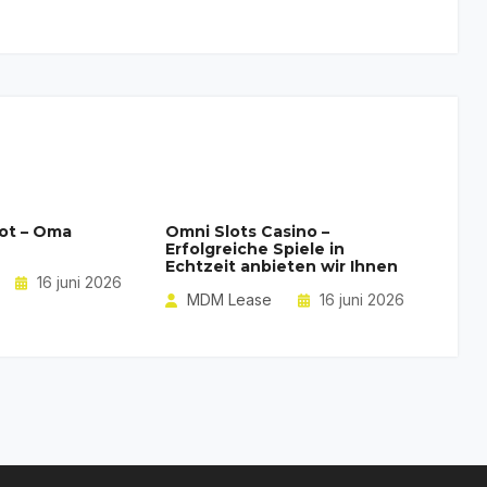
ot – Oma
Omni Slots Casino –
Erfolgreiche Spiele in
Echtzeit anbieten wir Ihnen
16 juni 2026
MDM Lease
16 juni 2026