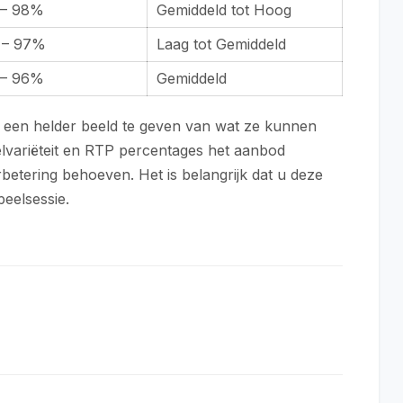
– 98%
Gemiddeld tot Hoog
 – 97%
Laag tot Gemiddeld
– 96%
Gemiddeld
s een helder beeld te geven van wat ze kunnen
elvariëteit en RTP percentages het aanbod
rbetering behoeven. Het is belangrijk dat u deze
eelsessie.