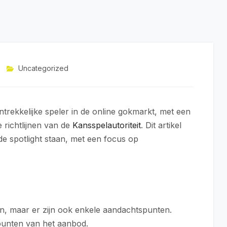
Uncategorized
ntrekkelijke speler in de online gokmarkt, met een
e richtlijnen van de
Kansspelautoriteit
. Dit artikel
 de spotlight staan, met een focus op
en, maar er zijn ook enkele aandachtspunten.
punten van het aanbod.