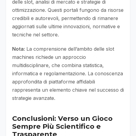
delle slot, analisi di mercato e strategie di
ottimizzazione. Questi portali fungono da risorse
credibili e autorevoli, permettendo di rimanere
aggiornati sulle ultime innovazioni, normative e
tecniche nel settore.
Nota:
La comprensione dell’ambito delle slot
machines richiede un approccio
multidisciplinare, che combina statistica,
informatica e regolamentazione. La conoscenza
approfondita di piattaforme affidabili
rappresenta un elemento chiave nel successo di
strategie avanzate.
Conclusioni: Verso un Gioco
Sempre Più Scientifico e
Trasparente