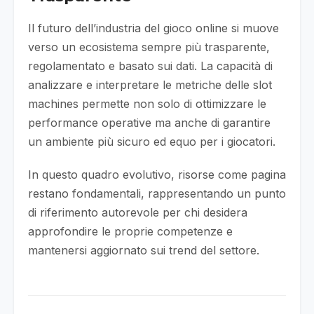
Il futuro dell’industria del gioco online si muove
verso un ecosistema sempre più trasparente,
regolamentato e basato sui dati. La capacità di
analizzare e interpretare le metriche delle slot
machines permette non solo di ottimizzare le
performance operative ma anche di garantire
un ambiente più sicuro ed equo per i giocatori.
In questo quadro evolutivo, risorse come pagina
restano fondamentali, rappresentando un punto
di riferimento autorevole per chi desidera
approfondire le proprie competenze e
mantenersi aggiornato sui trend del settore.