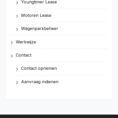
Youngtimer Lease
Motoren Lease
Wagenparkbeheer
Werkwijze
Contact
Contact opnemen
Aanvraag indienen