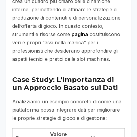
crea un quadro più chiaro delle dinamiche
interne, permettendo di affinare le strategie di
produzione di contenuti e di personalizzazione
dell’offerta di gioco. In questo contesto,
strumenti e risorse come
pagina
costituiscono
veri e propri “assi nella manica” per i
professionisti che desiderano approfondire gli
aspetti tecnici e pratici delle slot machines.
Case Study: L’Importanza di
un Approccio Basato sui Dati
Analizziamo un esempio concreto di come una
piattaforma possa integrare dati per migliorare
le proprie strategie di gioco e di gestione:
Valore