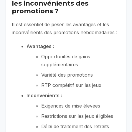
les inconvénients des
promotions ?
Il est essentiel de peser les avantages et les
inconvénients des promotions hebdomadaires :
Avantages :
Opportunités de gains
supplémentaires
Variété des promotions
RTP compétitif sur les jeux
Inconvénients :
Exigences de mise élevées
Restrictions sur les jeux éligibles
Délai de traitement des retraits