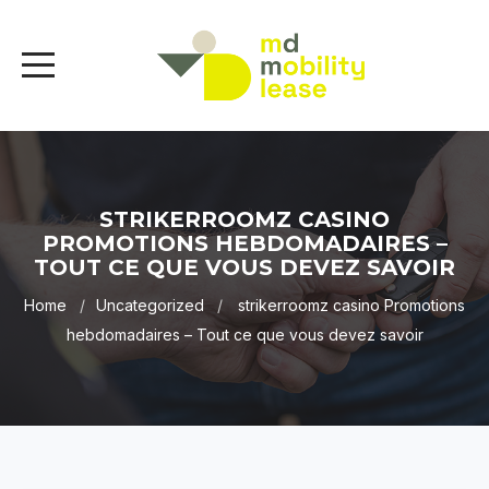
STRIKERROOMZ CASINO
PROMOTIONS HEBDOMADAIRES –
TOUT CE QUE VOUS DEVEZ SAVOIR
Home
Uncategorized
strikerroomz casino Promotions
hebdomadaires – Tout ce que vous devez savoir