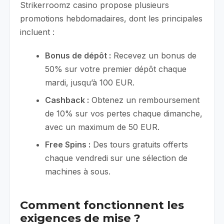
Strikerroomz casino propose plusieurs
promotions hebdomadaires, dont les principales
incluent :
Bonus de dépôt :
Recevez un bonus de
50% sur votre premier dépôt chaque
mardi, jusqu’à 100 EUR.
Cashback :
Obtenez un remboursement
de 10% sur vos pertes chaque dimanche,
avec un maximum de 50 EUR.
Free Spins :
Des tours gratuits offerts
chaque vendredi sur une sélection de
machines à sous.
Comment fonctionnent les
exigences de mise ?