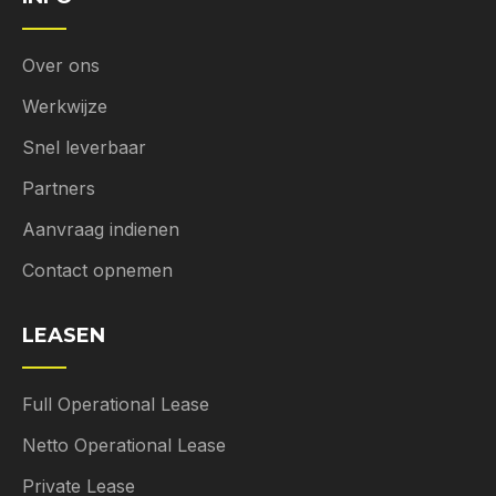
Over ons
Werkwijze
Snel leverbaar
Partners
Aanvraag indienen
Contact opnemen
LEASEN
Full Operational Lease
Netto Operational Lease
Private Lease