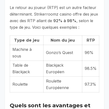
Le retour au joueur (RTP) est un autre facteur
déterminant. Strikerroomz casino offre des jeux
avec des RTP allant de
92% à 98%
, selon le
type de jeu. Voici quelques exemples :
Type de jeu
Nom du jeu
RTP
Machine à
Gonzo’s Quest
96%
sous
Table de
Blackjack
98.5%
Blackjack
Européen
Roulette
Roulette
97.3%
Européenne
Quels sont les avantages et