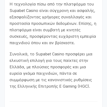
Η τεχνολογία πίσω από την πλατφόρμα του
Supabet Casino είναι σύγχρονη και ασφαλής,
εξασφαλίζοντας γρήγορες συναλλαγές και
προστασία προσωπικών δεδομένων. Επίσης, η
πλατφόρμα είναι συμβατή με κινητές
συσκευές, προσφέροντας ευχάριστη εμπειρία
παιχνιδιού όπου και αν βρίσκεστε.
Συνολικά, το Supabet Casino προσφέρει μια
ελκυστική επιλογή για τους παίκτες στην
Ελλάδα, με πλούσιες προσφορές και μια
ευρεία γκάμα παιχνιδιών, πάντα σε
συμμόρφωση με τις κανονιστικές ρυθμίσεις
της Ελληνικής Επιτροπής Ε Gaming (HGC).