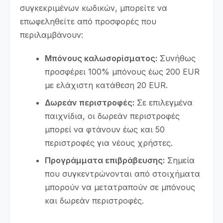
συγκεκριμένων κωδικών, μπορείτε να
επωφεληθείτε από προσφορές που
περιλαμβάνουν:
Μπόνους καλωσορίσματος:
Συνήθως
προσφέρει 100% μπόνους έως 200 EUR
με ελάχιστη κατάθεση 20 EUR.
Δωρεάν περιστροφές:
Σε επιλεγμένα
παιχνίδια, οι δωρεάν περιστροφές
μπορεί να φτάνουν έως και 50
περιστροφές για νέους χρήστες.
Προγράμματα επιβράβευσης:
Σημεία
που συγκεντρώνονται από στοιχήματα
μπορούν να μετατραπούν σε μπόνους
και δωρεάν περιστροφές.