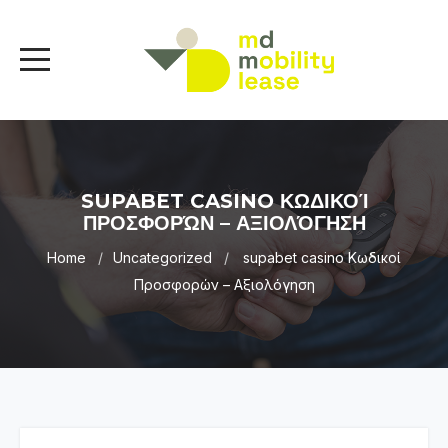
SUPABET CASINO ΚΩΔΙΚΟΊ
ΠΡΟΣΦΟΡΏΝ – ΑΞΙΟΛΌΓΗΣΗ
Home
Uncategorized
supabet casino Κωδικοί
Προσφορών – Αξιολόγηση