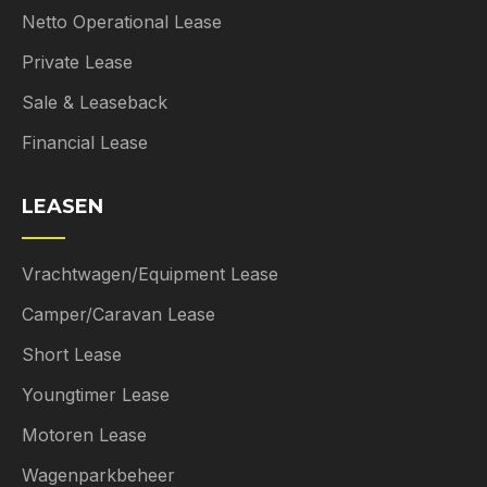
Netto Operational Lease
Private Lease
Sale & Leaseback
Financial Lease
LEASEN
Vrachtwagen/Equipment Lease
Camper/Caravan Lease
Short Lease
Youngtimer Lease
Motoren Lease
Wagenparkbeheer