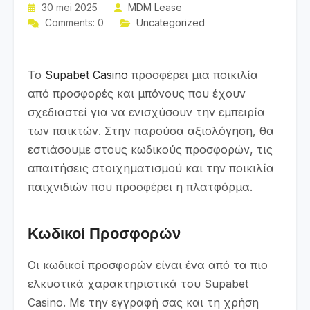
30 mei 2025
MDM Lease
Comments: 0
Uncategorized
Το
Supabet Casino
προσφέρει μια ποικιλία
από προσφορές και μπόνους που έχουν
σχεδιαστεί για να ενισχύσουν την εμπειρία
των παικτών. Στην παρούσα αξιολόγηση, θα
εστιάσουμε στους κωδικούς προσφορών, τις
απαιτήσεις στοιχηματισμού και την ποικιλία
παιχνιδιών που προσφέρει η πλατφόρμα.
Κωδικοί Προσφορών
Οι κωδικοί προσφορών είναι ένα από τα πιο
ελκυστικά χαρακτηριστικά του Supabet
Casino. Με την εγγραφή σας και τη χρήση