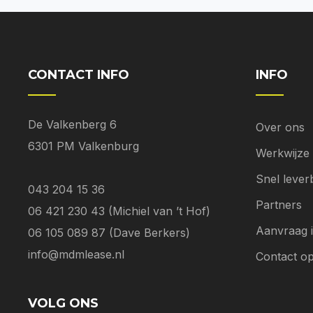
CONTACT INFO
INFO
De Valkenberg 6
Over ons
6301 PM Valkenburg
Werkwijze
Snel lever
043 204 15 36
Partners
06 421 230 43 (Michiel van ’t Hof)
Aanvraag 
06 105 089 87 (Dave Berkers)
info@mdmlease.nl
Contact o
VOLG ONS