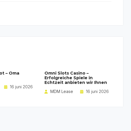
ot – Oma
Omni Slots Casino –
Erfolgreiche Spiele in
Echtzeit anbieten wir Ihnen
16 juni 2026
MDM Lease
16 juni 2026