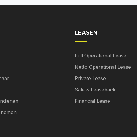
LEASEN
Full Operational Lease
Netto Operational Lease
baar
Private Lease
Sale & Leaseback
indienen
Financial Lease
pnemen