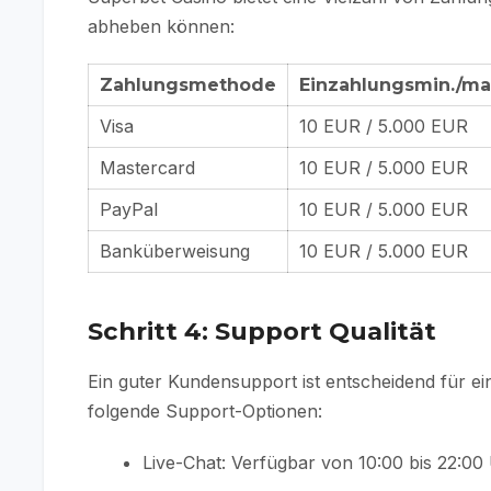
abheben können:
Zahlungsmethode
Einzahlungsmin./ma
Visa
10 EUR / 5.000 EUR
Mastercard
10 EUR / 5.000 EUR
PayPal
10 EUR / 5.000 EUR
Banküberweisung
10 EUR / 5.000 EUR
Schritt 4: Support Qualität
Ein guter Kundensupport ist entscheidend für ein
folgende Support-Optionen:
Live-Chat: Verfügbar von 10:00 bis 22:00 