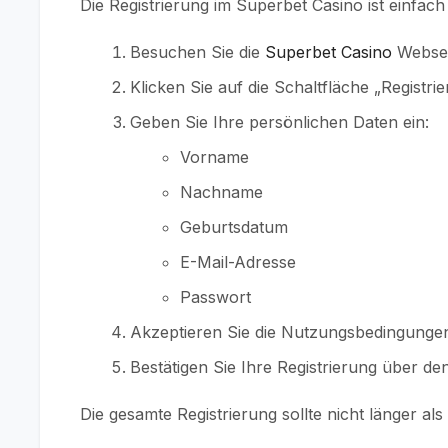
Die Registrierung im Superbet Casino ist einfach 
Besuchen Sie die
Superbet Casino
Websei
Klicken Sie auf die Schaltfläche „Registrie
Geben Sie Ihre persönlichen Daten ein:
Vorname
Nachname
Geburtsdatum
E-Mail-Adresse
Passwort
Akzeptieren Sie die Nutzungsbedingungen 
Bestätigen Sie Ihre Registrierung über den
Die gesamte Registrierung sollte nicht länger a