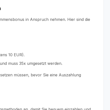
n
ommensbonus in Anspruch nehmen. Hier sind die
tens 10 EUR).
 und muss 35x umgesetzt werden.
 setzen müssen, bevor Sie eine Auszahlung
ungsmethoden an, damit Sie bequem einzahlen und