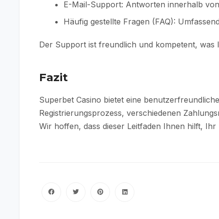
E-Mail-Support: Antworten innerhalb vo
Häufig gestellte Fragen (FAQ): Umfassen
Der Support ist freundlich und kompetent, was 
Fazit
Superbet Casino bietet eine benutzerfreundliche
Registrierungsprozess, verschiedenen Zahlungs
Wir hoffen, dass dieser Leitfaden Ihnen hilft, Ihr