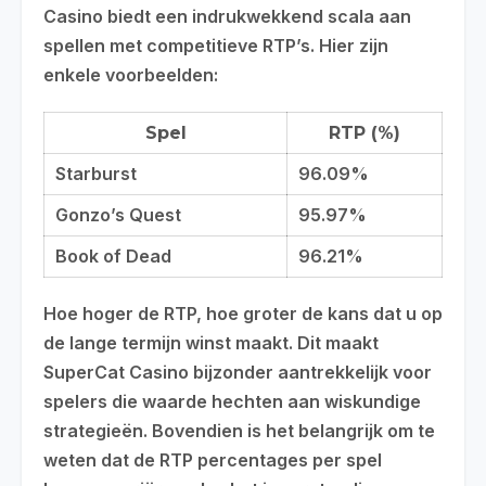
Casino biedt een indrukwekkend scala aan
spellen met competitieve RTP’s. Hier zijn
enkele voorbeelden:
Spel
RTP (%)
Starburst
96.09%
Gonzo’s Quest
95.97%
Book of Dead
96.21%
Hoe hoger de RTP, hoe groter de kans dat u op
de lange termijn winst maakt. Dit maakt
SuperCat Casino bijzonder aantrekkelijk voor
spelers die waarde hechten aan wiskundige
strategieën. Bovendien is het belangrijk om te
weten dat de RTP percentages per spel