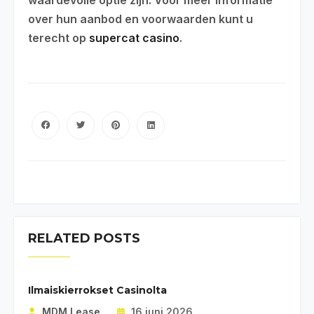
over hun aanbod en voorwaarden kunt u
terecht op
supercat casino
.
RELATED POSTS
Ilmaiskierrokset Casinolta
MDM Lease
16 juni 2026