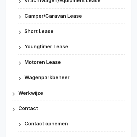
Vrachtwagen/Equipment Lease
Camper/Caravan Lease
Short Lease
Youngtimer Lease
Motoren Lease
Wagenparkbeheer
Werkwijze
Contact
Contact opnemen