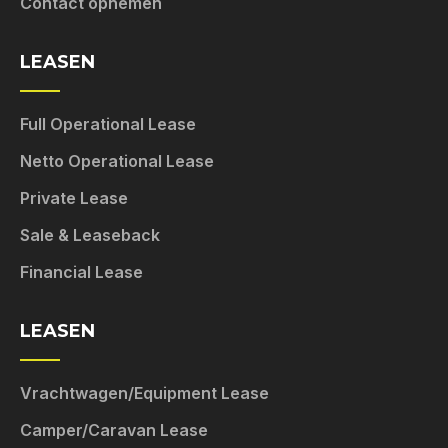
Contact opnemen
LEASEN
Full Operational Lease
Netto Operational Lease
Private Lease
Sale & Leaseback
Financial Lease
LEASEN
Vrachtwagen/Equipment Lease
Camper/Caravan Lease