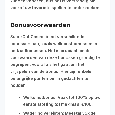
kunnen variëren, dus het is verstandig om
vooraf uw favoriete spellen te onderzoeken.
Bonusvoorwaarden
SuperCat Casino biedt verschillende
bonussen aan, zoals welkomstbonussen en
herlaadbonussen. Het is cruciaal om de
voorwaarden van deze bonussen grondig te
begrijpen, vooral als het gaat om het
vrijspelen van de bonus. Hier zijn enkele
belangrijke punten om in gedachten te
houden:
Welkomstbonus:
Vaak tot 100% op uw
eerste storting tot maximaal €100.
Wagering vereisten:
Meestal 35x de