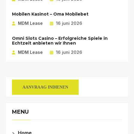
Mobilen Kasinot – Oma Mobilebet
MDM Lease
16 juni 2026
Omni Slots Casino – Erfolgreiche Spiele in
Echtzeit anbieten wir Ihnen
MDM Lease
16 juni 2026
AANVRAAG INDIENEN
MENU
Home