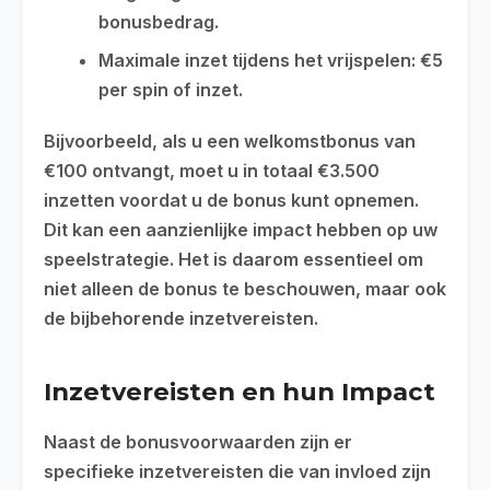
bonusbedrag.
Maximale inzet tijdens het vrijspelen:
€5
per spin of inzet.
Bijvoorbeeld, als u een welkomstbonus van
€100 ontvangt, moet u in totaal €3.500
inzetten voordat u de bonus kunt opnemen.
Dit kan een aanzienlijke impact hebben op uw
speelstrategie. Het is daarom essentieel om
niet alleen de bonus te beschouwen, maar ook
de bijbehorende inzetvereisten.
Inzetvereisten en hun Impact
Naast de bonusvoorwaarden zijn er
specifieke inzetvereisten die van invloed zijn