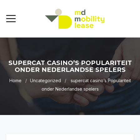
SUPERCAT CASINO’S POPULARITEIT
ONDER NEDERLANDSE SPELERS
Home
Uncategorized
supercat casino’s Populariteit
onder Nederlandse spelers