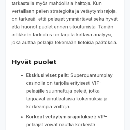
tarkastella myös mahdollisia haittoja. Kun
vertaillaan pelien strategioita ja vetäytymisrajoja,
on tärkeää, että pelaajat ymmärtävät sekä hyvät
että huonot puolet ennen sitoutumista. Tämän
artikkelin tarkoitus on tarjota kattava analyysi,
joka auttaa pelaajia tekemään tietoisia päätöksiä.
Hyvät puolet
Eksklusiiviset pelit:
Superquantumplay
casinolla on tarjolla erityisesti VIP-
pelaajille suunnattuja pelejä, jotka
tarjoavat ainutlaatuisia kokemuksia ja
korkeampia voittoja.
Korkeat vetäytymisrajoitukset:
VIP-
pelaajat voivat nauttia korkeista