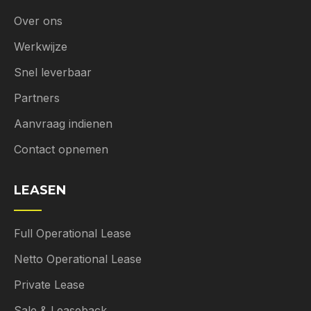
Over ons
Werkwijze
Snel leverbaar
Partners
Aanvraag indienen
Contact opnemen
LEASEN
Full Operational Lease
Netto Operational Lease
Private Lease
Sale & Leaseback