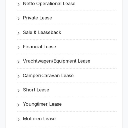
Netto Operational Lease
Private Lease
Sale & Leaseback
Financial Lease
Vrachtwagen/Equipment Lease
Camper/Caravan Lease
Short Lease
Youngtimer Lease
Motoren Lease