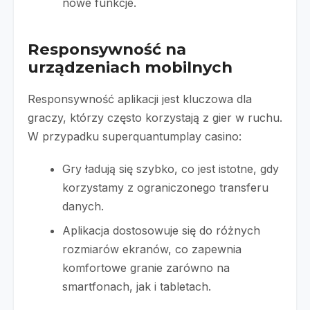
nowe funkcje.
Responsywność na
urządzeniach mobilnych
Responsywność aplikacji jest kluczowa dla
graczy, którzy często korzystają z gier w ruchu.
W przypadku superquantumplay casino:
Gry ładują się szybko, co jest istotne, gdy
korzystamy z ograniczonego transferu
danych.
Aplikacja dostosowuje się do różnych
rozmiarów ekranów, co zapewnia
komfortowe granie zarówno na
smartfonach, jak i tabletach.