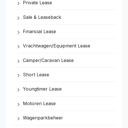
Private Lease
Sale & Leaseback
Financial Lease
Vrachtwagen/Equipment Lease
Camper/Caravan Lease
Short Lease
Youngtimer Lease
Motoren Lease
Wagenparkbeheer