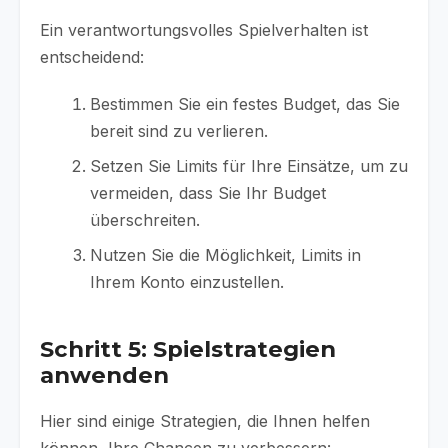
Ein verantwortungsvolles Spielverhalten ist
entscheidend:
Bestimmen Sie ein festes Budget, das Sie
bereit sind zu verlieren.
Setzen Sie Limits für Ihre Einsätze, um zu
vermeiden, dass Sie Ihr Budget
überschreiten.
Nutzen Sie die Möglichkeit, Limits in
Ihrem Konto einzustellen.
Schritt 5: Spielstrategien
anwenden
Hier sind einige Strategien, die Ihnen helfen
können, Ihre Chancen zu verbessern: