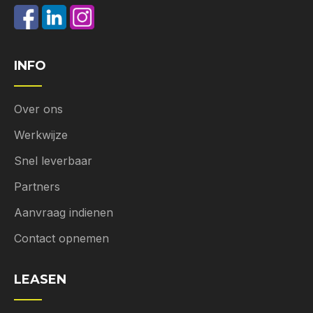
INFO
Over ons
Werkwijze
Snel leverbaar
Partners
Aanvraag indienen
Contact opnemen
LEASEN