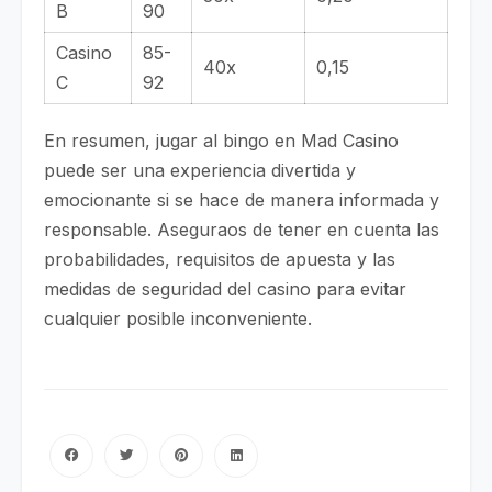
B
90
Casino
85-
40x
0,15
C
92
En resumen, jugar al bingo en Mad Casino
puede ser una experiencia divertida y
emocionante si se hace de manera informada y
responsable. Aseguraos de tener en cuenta las
probabilidades, requisitos de apuesta y las
medidas de seguridad del casino para evitar
cualquier posible inconveniente.