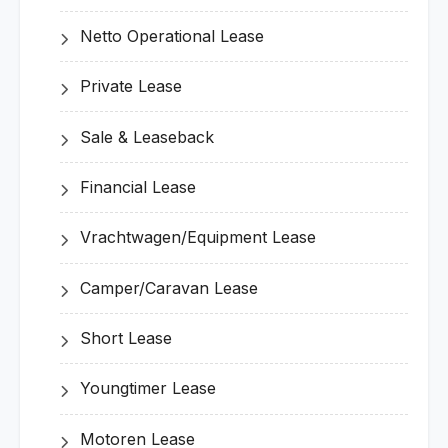
Netto Operational Lease
Private Lease
Sale & Leaseback
Financial Lease
Vrachtwagen/Equipment Lease
Camper/Caravan Lease
Short Lease
Youngtimer Lease
Motoren Lease