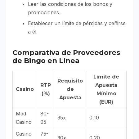
Leer las condiciones de los bonos y
promociones.
Establecer un límite de pérdidas y ceñirse
a él.
Comparativa de Proveedores
de Bingo en Línea
Límite de
Requisito
RTP
Apuesta
Casino
de
(%)
Mínimo
Apuesta
(EUR)
Mad
80-
35x
0,10
Casino
95
Casino
75-
30x
0,20