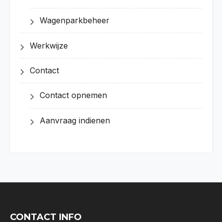
Wagenparkbeheer
Werkwijze
Contact
Contact opnemen
Aanvraag indienen
CONTACT INFO