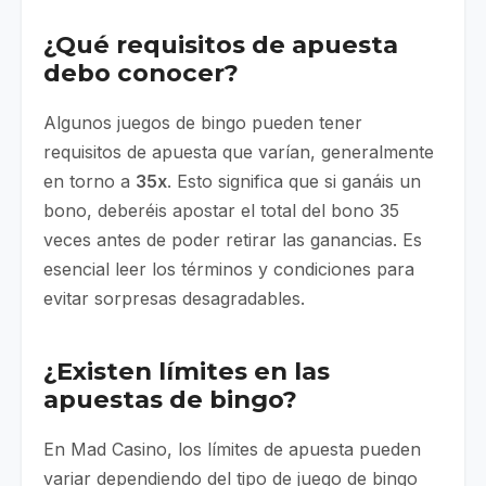
¿Qué requisitos de apuesta
debo conocer?
Algunos juegos de bingo pueden tener
requisitos de apuesta que varían, generalmente
en torno a
35x
. Esto significa que si ganáis un
bono, deberéis apostar el total del bono 35
veces antes de poder retirar las ganancias. Es
esencial leer los términos y condiciones para
evitar sorpresas desagradables.
¿Existen límites en las
apuestas de bingo?
En Mad Casino, los límites de apuesta pueden
variar dependiendo del tipo de juego de bingo