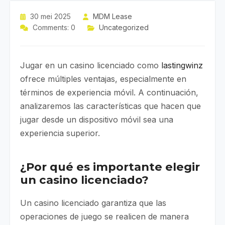
30 mei 2025
MDM Lease
Comments: 0
Uncategorized
Jugar en un casino licenciado como
lastingwinz
ofrece múltiples ventajas, especialmente en
términos de experiencia móvil. A continuación,
analizaremos las características que hacen que
jugar desde un dispositivo móvil sea una
experiencia superior.
¿Por qué es importante elegir
un casino licenciado?
Un casino licenciado garantiza que las
operaciones de juego se realicen de manera