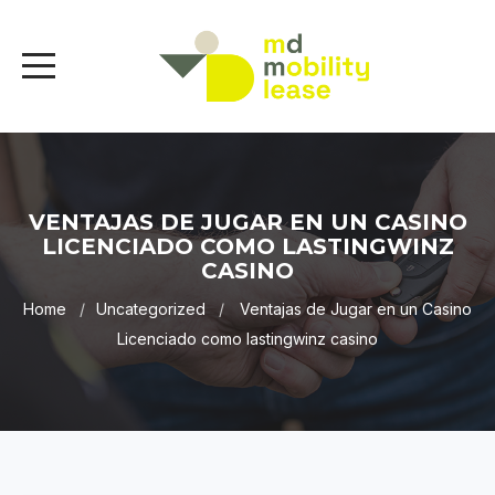
VENTAJAS DE JUGAR EN UN CASINO
LICENCIADO COMO LASTINGWINZ
CASINO
Home
Uncategorized
Ventajas de Jugar en un Casino
Licenciado como lastingwinz casino