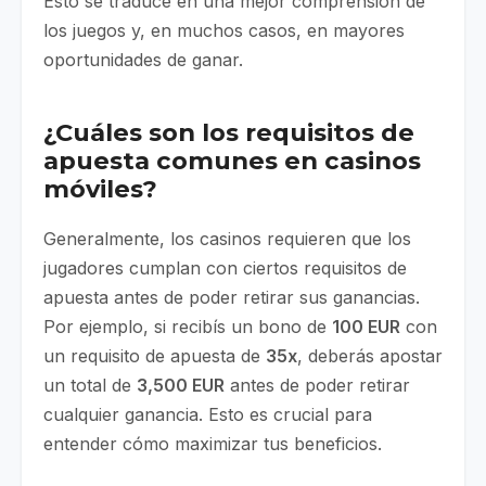
Esto se traduce en una mejor comprensión de
los juegos y, en muchos casos, en mayores
oportunidades de ganar.
¿Cuáles son los requisitos de
apuesta comunes en casinos
móviles?
Generalmente, los casinos requieren que los
jugadores cumplan con ciertos requisitos de
apuesta antes de poder retirar sus ganancias.
Por ejemplo, si recibís un bono de
100 EUR
con
un requisito de apuesta de
35x
, deberás apostar
un total de
3,500 EUR
antes de poder retirar
cualquier ganancia. Esto es crucial para
entender cómo maximizar tus beneficios.