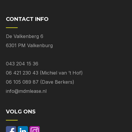
CONTACT INFO
De Valkenberg 6
6301 PM Valkenburg
043 204 15 36
06 421 230 43 (Michiel van ’t Hof)
06 105 089 87 (Dave Berkers)
info@mdmlease.nl
VOLG ONS