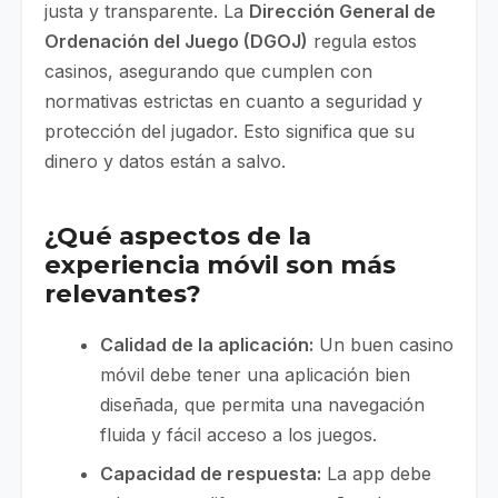
justa y transparente. La
Dirección General de
Ordenación del Juego (DGOJ)
regula estos
casinos, asegurando que cumplen con
normativas estrictas en cuanto a seguridad y
protección del jugador. Esto significa que su
dinero y datos están a salvo.
¿Qué aspectos de la
experiencia móvil son más
relevantes?
Calidad de la aplicación:
Un buen casino
móvil debe tener una aplicación bien
diseñada, que permita una navegación
fluida y fácil acceso a los juegos.
Capacidad de respuesta:
La app debe