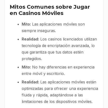
Mitos Comunes sobre Jugar
en Casinos Móviles
Mito:
Las aplicaciones móviles son
siempre inseguras.
Realidad:
Los casinos licenciados utilizan
tecnología de encriptación avanzada, lo
que garantiza que tus datos estén
protegidos.
Mito:
No hay diferencias en experiencia
entre móvil y escritorio.
Realidad:
Las aplicaciones móviles están
optimizadas para ofrecer una experiencia
fluida y rápida, adaptándose a las
limitaciones de los dispositivos móviles.