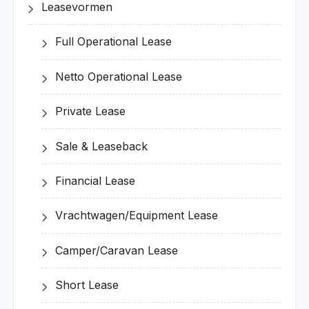
Leasevormen
Full Operational Lease
Netto Operational Lease
Private Lease
Sale & Leaseback
Financial Lease
Vrachtwagen/Equipment Lease
Camper/Caravan Lease
Short Lease