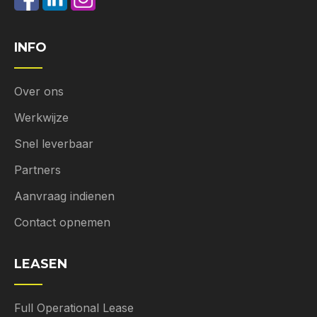
INFO
Over ons
Werkwijze
Snel leverbaar
Partners
Aanvraag indienen
Contact opnemen
LEASEN
Full Operational Lease