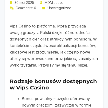
30 mei 2025
MDM Lease
Comments: 0
Uncategorized
Vips Casino to platforma, która przyciąga
uwagę graczy z Polski dzięki różnorodności
dostępnych gier oraz atrakcyjnym bonusom. W
kontekście częstotliwości aktualizacji bonusów,
kluczowe jest zrozumienie, jak często nowe
oferty są wprowadzane oraz jakie są zasady ich
wykorzystania. Przyjrzyjmy się temu bliżej.
Rodzaje bonusów dostępnych
w Vips Casino
Bonus powitalny – często oferowany
nowym graczom, zazwyczaj w formie