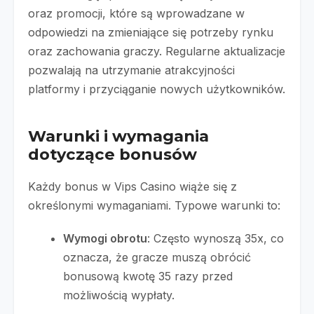
oraz promocji, które są wprowadzane w
odpowiedzi na zmieniające się potrzeby rynku
oraz zachowania graczy. Regularne aktualizacje
pozwalają na utrzymanie atrakcyjności
platformy i przyciąganie nowych użytkowników.
Warunki i wymagania
dotyczące bonusów
Każdy bonus w Vips Casino wiąże się z
określonymi wymaganiami. Typowe warunki to:
Wymogi obrotu
: Często wynoszą 35x, co
oznacza, że gracze muszą obrócić
bonusową kwotę 35 razy przed
możliwością wypłaty.