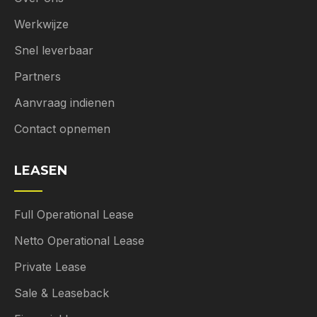
Werkwijze
Snel leverbaar
Partners
Aanvraag indienen
Contact opnemen
LEASEN
Full Operational Lease
Netto Operational Lease
Private Lease
Sale & Leaseback