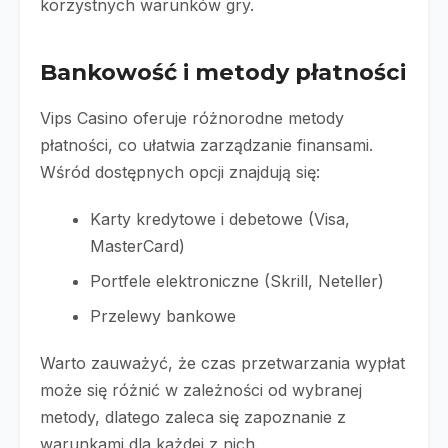
korzystnych warunków gry.
Bankowość i metody płatności
Vips Casino oferuje różnorodne metody
płatności, co ułatwia zarządzanie finansami.
Wśród dostępnych opcji znajdują się:
Karty kredytowe i debetowe (Visa,
MasterCard)
Portfele elektroniczne (Skrill, Neteller)
Przelewy bankowe
Warto zauważyć, że czas przetwarzania wypłat
może się różnić w zależności od wybranej
metody, dlatego zaleca się zapoznanie z
warunkami dla każdej z nich.