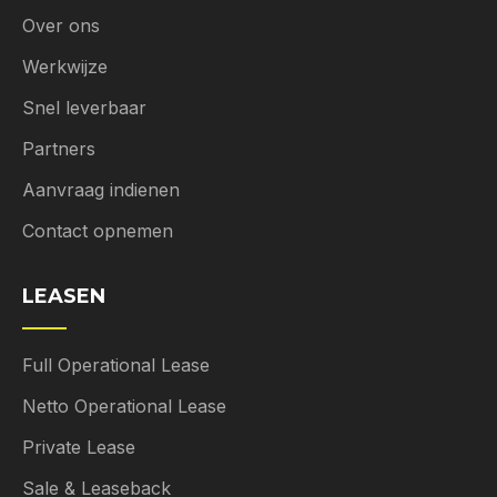
Over ons
Werkwijze
Snel leverbaar
Partners
Aanvraag indienen
Contact opnemen
LEASEN
Full Operational Lease
Netto Operational Lease
Private Lease
Sale & Leaseback