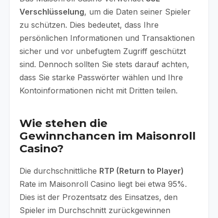
Verschlüsselung
, um die Daten seiner Spieler
zu schützen. Dies bedeutet, dass Ihre
persönlichen Informationen und Transaktionen
sicher und vor unbefugtem Zugriff geschützt
sind. Dennoch sollten Sie stets darauf achten,
dass Sie starke Passwörter wählen und Ihre
Kontoinformationen nicht mit Dritten teilen.
Wie stehen die
Gewinnchancen im Maisonroll
Casino?
Die durchschnittliche
RTP (Return to Player)
Rate im Maisonroll Casino liegt bei etwa 95%.
Dies ist der Prozentsatz des Einsatzes, den
Spieler im Durchschnitt zurückgewinnen