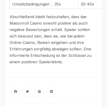
Umsatzbedingungen
35x
30-40x
Abschließend bleibt festzuhalten, dass das
Maisonroll Casino sowohl positive als auch
negative Bewertungen erhält. Spieler sollten
sich bewusst sein, dass sie, wie bei jedem
Online-Casino, Risiken eingehen und ihre
Erfahrungen sorgfältig abwägen sollten. Eine
informierte Entscheidung ist der Schlüssel zu
einem positiven Spielerlebnis.