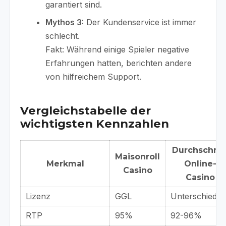
garantiert sind.
Mythos 3:
Der Kundenservice ist immer
schlecht.
Fakt: Während einige Spieler negative
Erfahrungen hatten, berichten andere
von hilfreichem Support.
Vergleichstabelle der
wichtigsten Kennzahlen
Durchschnit
Maisonroll
Merkmal
Online-
Casino
Casino
Lizenz
GGL
Unterschiedli
RTP
95%
92-96%