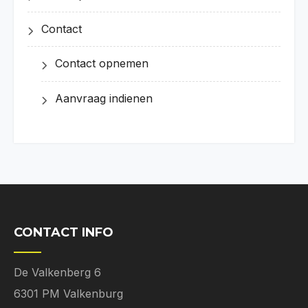
Contact
Contact opnemen
Aanvraag indienen
CONTACT INFO
De Valkenberg 6
6301 PM Valkenburg