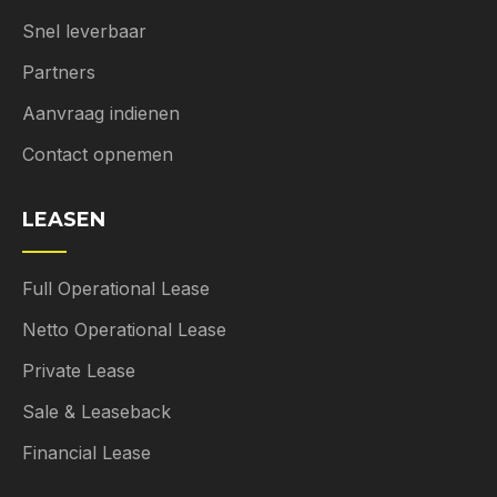
Snel leverbaar
Partners
Aanvraag indienen
Contact opnemen
LEASEN
Full Operational Lease
Netto Operational Lease
Private Lease
Sale & Leaseback
Financial Lease