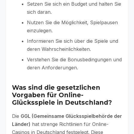
Setzen Sie sich ein Budget und halten Sie
sich daran.
Nutzen Sie die Möglichkeit, Spielpausen
einzulegen.
Informieren Sie sich über die Spiele und
deren Wahrscheinlichkeiten.
Verstehen Sie die Bonusbedingungen und
deren Anforderungen.
Was sind die gesetzlichen
Vorgaben für Online-
Glücksspiele in Deutschland?
Die
GGL (Gemeinsame Glücksspielbehörde der
Länder)
hat strenge Richtlinien für Online-
Casinos in Deutschland festgelegt. Diese