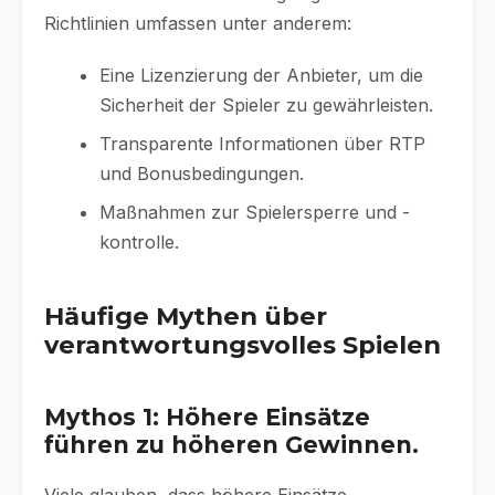
Richtlinien umfassen unter anderem:
Eine Lizenzierung der Anbieter, um die
Sicherheit der Spieler zu gewährleisten.
Transparente Informationen über RTP
und Bonusbedingungen.
Maßnahmen zur Spielersperre und -
kontrolle.
Häufige Mythen über
verantwortungsvolles Spielen
Mythos 1: Höhere Einsätze
führen zu höheren Gewinnen.
Viele glauben, dass höhere Einsätze