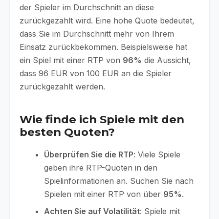
der Spieler im Durchschnitt an diese
zurückgezahlt wird. Eine hohe Quote bedeutet,
dass Sie im Durchschnitt mehr von Ihrem
Einsatz zurückbekommen. Beispielsweise hat
ein Spiel mit einer RTP von
96%
die Aussicht,
dass 96 EUR von 100 EUR an die Spieler
zurückgezahlt werden.
Wie finde ich Spiele mit den
besten Quoten?
Überprüfen Sie die RTP
: Viele Spiele
geben ihre RTP-Quoten in den
Spielinformationen an. Suchen Sie nach
Spielen mit einer RTP von über
95%
.
Achten Sie auf Volatilität
: Spiele mit