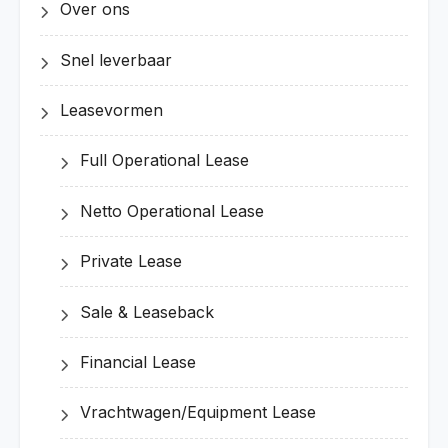
Over ons
Snel leverbaar
Leasevormen
Full Operational Lease
Netto Operational Lease
Private Lease
Sale & Leaseback
Financial Lease
Vrachtwagen/Equipment Lease