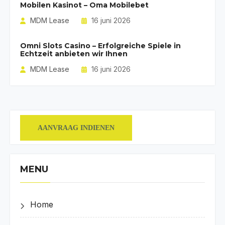
Mobilen Kasinot – Oma Mobilebet
MDM Lease
16 juni 2026
Omni Slots Casino – Erfolgreiche Spiele in
Echtzeit anbieten wir Ihnen
MDM Lease
16 juni 2026
AANVRAAG INDIENEN
MENU
Home