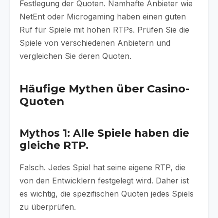
Festlegung der Quoten. Namhafte Anbieter wie
NetEnt oder Microgaming haben einen guten
Ruf für Spiele mit hohen RTPs. Prüfen Sie die
Spiele von verschiedenen Anbietern und
vergleichen Sie deren Quoten.
Häufige Mythen über Casino-
Quoten
Mythos 1: Alle Spiele haben die
gleiche RTP.
Falsch. Jedes Spiel hat seine eigene RTP, die
von den Entwicklern festgelegt wird. Daher ist
es wichtig, die spezifischen Quoten jedes Spiels
zu überprüfen.