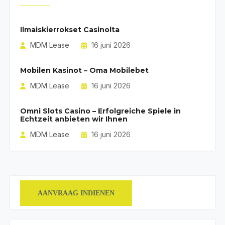
Ilmaiskierrokset Casinolta
MDM Lease
16 juni 2026
Mobilen Kasinot – Oma Mobilebet
MDM Lease
16 juni 2026
Omni Slots Casino – Erfolgreiche Spiele in
Echtzeit anbieten wir Ihnen
MDM Lease
16 juni 2026
AANVRAAG INDIENEN