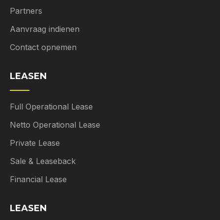
Partners
Aanvraag indienen
Contact opnemen
LEASEN
Full Operational Lease
Netto Operational Lease
Private Lease
Sale & Leaseback
Financial Lease
LEASEN