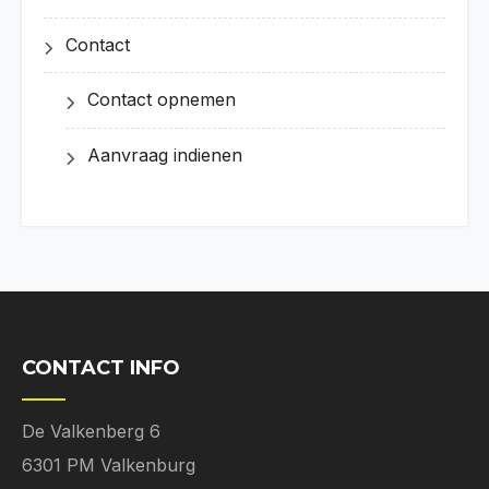
Contact
Contact opnemen
Aanvraag indienen
CONTACT INFO
De Valkenberg 6
6301 PM Valkenburg