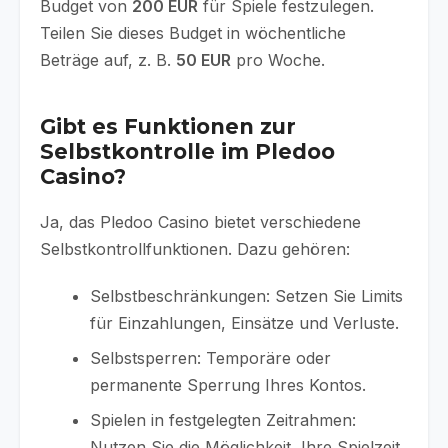
Budget von
200 EUR
für Spiele festzulegen.
Teilen Sie dieses Budget in wöchentliche
Beträge auf, z. B.
50 EUR
pro Woche.
Gibt es Funktionen zur
Selbstkontrolle im Pledoo
Casino?
Ja, das Pledoo Casino bietet verschiedene
Selbstkontrollfunktionen. Dazu gehören:
Selbstbeschränkungen: Setzen Sie Limits
für Einzahlungen, Einsätze und Verluste.
Selbstsperren: Temporäre oder
permanente Sperrung Ihres Kontos.
Spielen in festgelegten Zeitrahmen:
Nutzen Sie die Möglichkeit, Ihre Spielzeit