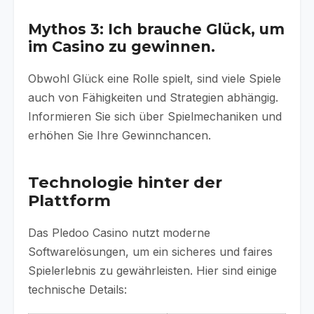
Mythos 3: Ich brauche Glück, um
im Casino zu gewinnen.
Obwohl Glück eine Rolle spielt, sind viele Spiele
auch von Fähigkeiten und Strategien abhängig.
Informieren Sie sich über Spielmechaniken und
erhöhen Sie Ihre Gewinnchancen.
Technologie hinter der
Plattform
Das Pledoo Casino nutzt moderne
Softwarelösungen, um ein sicheres und faires
Spielerlebnis zu gewährleisten. Hier sind einige
technische Details: