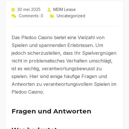
30 mei 2025
MDM Lease
Comments: 0
Uncategorized
Das Pledoo Casino bietet eine Vielzahl von
Spielen und spannenden Erlebnissen. Um
jedoch sicherzustellen, dass Ihr Spielvergnügen
nicht in problematisches Verhalten umschlägt,
ist es wichtig, verantwortungsbewusst zu
spielen. Hier sind einige häufige Fragen und
Antworten zu verantwortungsvollem Spielen im
Pledoo Casino.
Fragen und Antworten