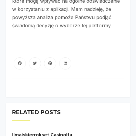
które mogą wpływać na ogólne doświadczenie
w korzystaniu z aplikacji. Mam nadzieję, że
powyższa analiza pomoże Państwu podjąć
świadomą decyzję o wyborze tej platformy.
RELATED POSTS
Ilmaiskierrokset Casinolta