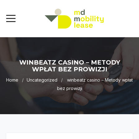
WINBEATZ CASINO – METODY
WPŁAT BEZ PROWIZJI
Home
Uncategorized
winbeatz casino – Metody wpłat
bez prowizji