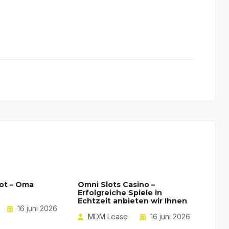
ot – Oma
Omni Slots Casino –
Erfolgreiche Spiele in
Echtzeit anbieten wir Ihnen
16 juni 2026
MDM Lease
16 juni 2026