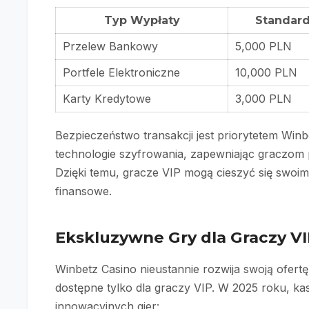
Typ Wypłaty
Standard
Przelew Bankowy
5,000 PLN
Portfele Elektroniczne
10,000 PLN
Karty Kredytowe
3,000 PLN
Bezpieczeństwo transakcji jest priorytetem Winb
technologie szyfrowania, zapewniając graczom
Dzięki temu, gracze VIP mogą cieszyć się swo
finansowe.
Ekskluzywne Gry dla Graczy V
Winbetz Casino nieustannie rozwija swoją ofertę
dostępne tylko dla graczy VIP. W 2025 roku, k
innowacyjnych gier: