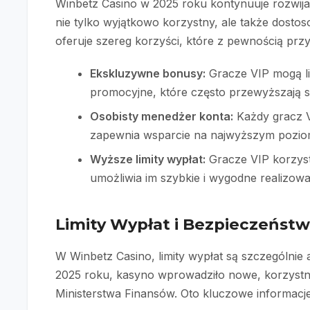
Winbetz Casino w 2025 roku kontynuuje rozwijan
nie tylko wyjątkowo korzystny, ale także dosto
oferuje szereg korzyści, które z pewnością przy
Ekskluzywne bonusy:
Gracze VIP mogą li
promocyjne, które często przewyższają 
Osobisty menedżer konta:
Każdy gracz 
zapewnia wsparcie na najwyższym pozio
Wyższe limity wypłat:
Gracze VIP korzyst
umożliwia im szybkie i wygodne realizow
Limity Wypłat i Bezpieczeństw
W Winbetz Casino, limity wypłat są szczególnie
2025 roku, kasyno wprowadziło nowe, korzystnie
Ministerstwa Finansów. Oto kluczowe informacj