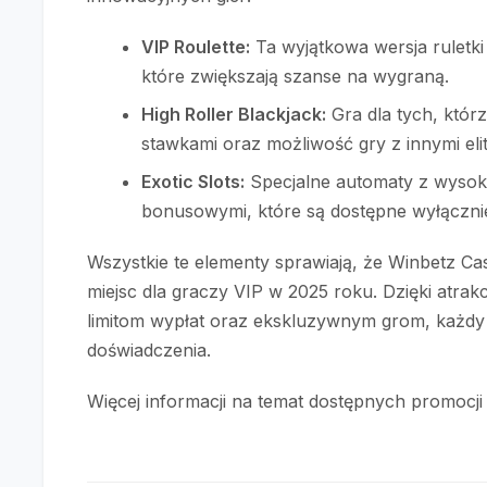
VIP Roulette:
Ta wyjątkowa wersja ruletki
które zwiększają szanse na wygraną.
High Roller Blackjack:
Gra dla tych, któr
stawkami oraz możliwość gry z innymi eli
Exotic Slots:
Specjalne automaty z wysok
bonusowymi, które są dostępne wyłączni
Wszystkie te elementy sprawiają, że Winbetz Cas
miejsc dla graczy VIP w 2025 roku. Dzięki atr
limitom wypłat oraz ekskluzywnym grom, każdy
doświadczenia.
Więcej informacji na temat dostępnych promocji