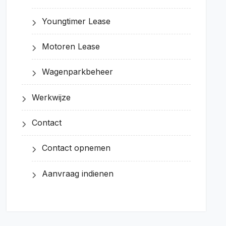
Youngtimer Lease
Motoren Lease
Wagenparkbeheer
Werkwijze
Contact
Contact opnemen
Aanvraag indienen