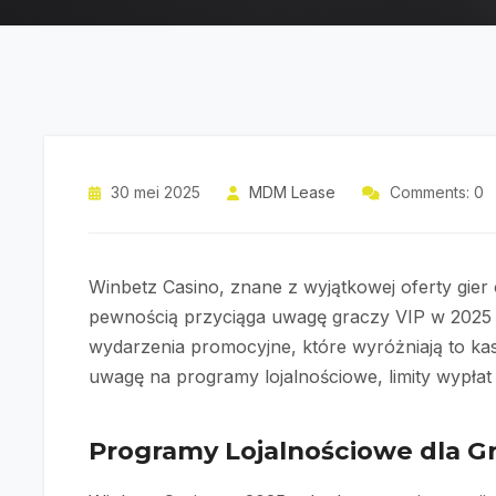
30 mei 2025
MDM Lease
Comments: 0
Winbetz Casino, znane z wyjątkowej oferty gier
pewnością przyciąga uwagę graczy VIP w 2025 
wydarzenia promocyjne, które wyróżniają to kas
uwagę na programy lojalnościowe, limity wypłat
Programy Lojalnościowe dla Gr