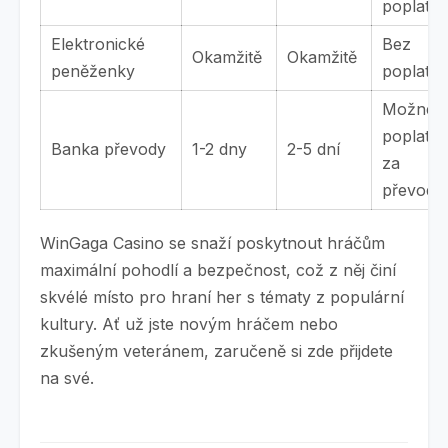
poplatky
Elektronické
Bez
Okamžitě
Okamžitě
peněženky
poplatků
Možné
poplatky
Banka převody
1-2 dny
2-5 dní
za
převod
WinGaga Casino se snaží poskytnout hráčům
maximální pohodlí a bezpečnost, což z něj činí
skvélé místo pro hraní her s tématy z populární
kultury. Ať už jste novým hráčem nebo
zkušeným veteránem, zaručeně si zde přijdete
na své.