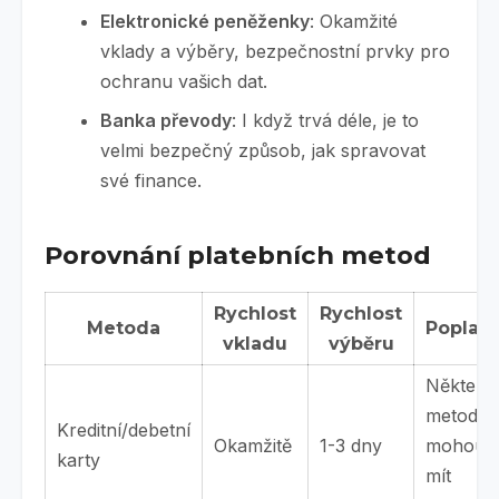
Elektronické peněženky
: Okamžité
vklady a výběry, bezpečnostní prvky pro
ochranu vašich dat.
Banka převody
: I když trvá déle, je to
velmi bezpečný způsob, jak spravovat
své finance.
Porovnání platebních metod
Rychlost
Rychlost
Metoda
Poplatk
vkladu
výběru
Některé
metody
Kreditní/debetní
Okamžitě
1-3 dny
mohou
karty
mít