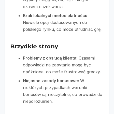
czasem oczekiwania.
Brak lokalnych metod płatności:
Niewiele opcji dostosowanych do
polskiego rynku, co może utrudniać grę.
Brzydkie strony
Problemy z obsługą klienta:
Czasami
odpowiedzi na zapytania mogą być
opóźnione, co może frustrować graczy.
Niejasne zasady bonusowe:
W
niektórych przypadkach warunki
bonusów są nieczytelne, co prowadzi do
nieporozumień.