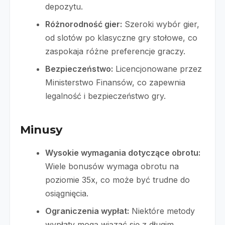
depozytu.
Różnorodność gier:
Szeroki wybór gier,
od slotów po klasyczne gry stołowe, co
zaspokaja różne preferencje graczy.
Bezpieczeństwo:
Licencjonowane przez
Ministerstwo Finansów, co zapewnia
legalność i bezpieczeństwo gry.
Minusy
Wysokie wymagania dotyczące obrotu:
Wiele bonusów wymaga obrotu na
poziomie 35x, co może być trudne do
osiągnięcia.
Ograniczenia wypłat:
Niektóre metody
wypłaty mogą wiązać się z długim