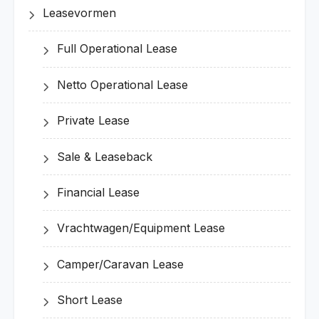
Leasevormen
Full Operational Lease
Netto Operational Lease
Private Lease
Sale & Leaseback
Financial Lease
Vrachtwagen/Equipment Lease
Camper/Caravan Lease
Short Lease