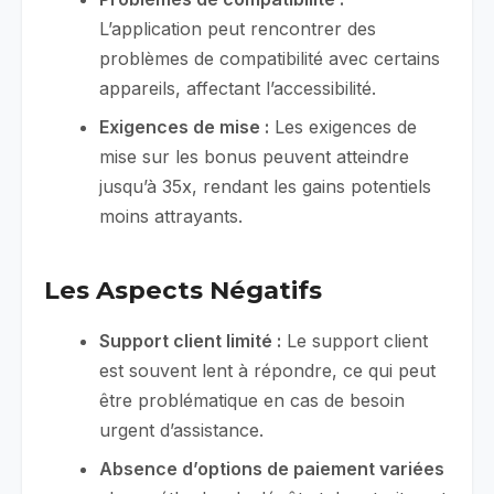
L’application peut rencontrer des
problèmes de compatibilité avec certains
appareils, affectant l’accessibilité.
Exigences de mise :
Les exigences de
mise sur les bonus peuvent atteindre
jusqu’à 35x, rendant les gains potentiels
moins attrayants.
Les Aspects Négatifs
Support client limité :
Le support client
est souvent lent à répondre, ce qui peut
être problématique en cas de besoin
urgent d’assistance.
Absence d’options de paiement variées