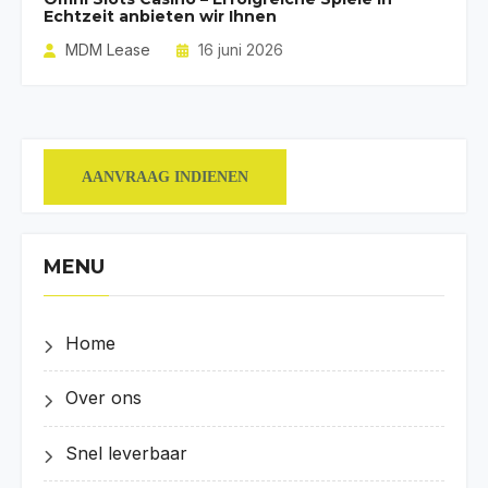
Echtzeit anbieten wir Ihnen
MDM Lease
16 juni 2026
AANVRAAG INDIENEN
MENU
Home
Over ons
Snel leverbaar