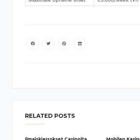
RELATED POSTS
Ilmaiskierrokset Casinolta
Mobilen Kasin