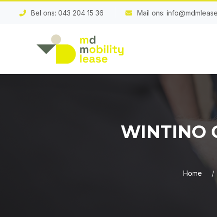
Bel ons:
043 204 15 36
Mail ons:
info@mdmlease
WINTINO 
Home