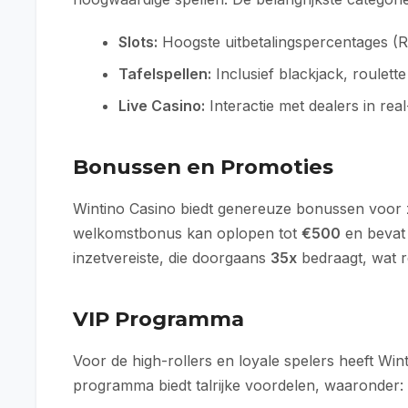
Slots:
Hoogste uitbetalingspercentages (
Tafelspellen:
Inclusief blackjack, roulette
Live Casino:
Interactie met dealers in rea
Bonussen en Promoties
Wintino Casino biedt genereuze bonussen voor 
welkomstbonus kan oplopen tot
€500
en bevat 
inzetvereiste, die doorgaans
35x
bedraagt, wat re
VIP Programma
Voor de high-rollers en loyale spelers heeft Wi
programma biedt talrijke voordelen, waaronder: