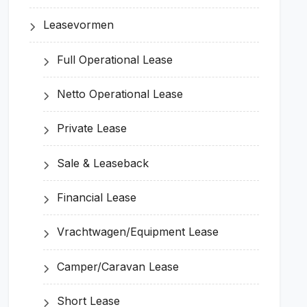
Leasevormen
Full Operational Lease
Netto Operational Lease
Private Lease
Sale & Leaseback
Financial Lease
Vrachtwagen/Equipment Lease
Camper/Caravan Lease
Short Lease