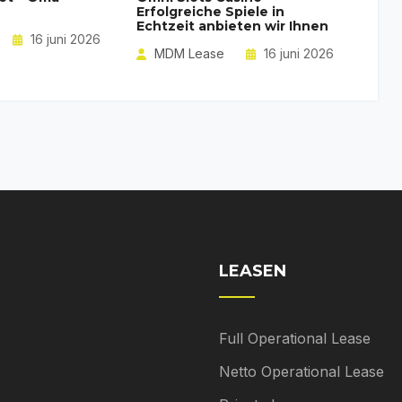
Erfolgreiche Spiele in
Echtzeit anbieten wir Ihnen
16 juni 2026
MDM Lease
16 juni 2026
LEASEN
Full Operational Lease
Netto Operational Lease