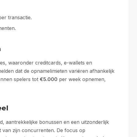
er transactie.
menten.
n
ies, waaronder creditcards, e-wallets en
melden dat de opnamelimieten variëren afhankelijk
nnen spelers tot
€5.000
per week opnemen,
el
, aantrekkelijke bonussen en een uitzonderlijk
 van zijn concurrenten. De focus op