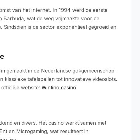
mst van het internet. In 1994 werd de eerste
en Barbuda, wat de weg vrijmaakte voor de
. Sindsdien is de sector exponentieel gegroeid en
ie
 naam gemaakt in de Nederlandse gokgemeenschap.
 klassieke tafelspellen tot innovatieve videoslots.
fficiële website:
Wintino casino
.
kkend en divers. Het casino werkt samen met
nt en Microgaming, wat resulteert in
ën zijn: