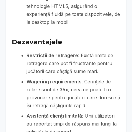
tehnologie HTML5, asigurând o
experiență fluidă pe toate dispozitivele, de
la desktop la mobil.
Dezavantajele
Restricții de retragere
: Există limite de
retragere care pot fi frustrante pentru
jucătorii care câștigă sume mari.
Wagering requirements
: Cerințele de
rulare sunt de
35x
, ceea ce poate fi o
provocare pentru jucătorii care doresc să
își retragă câștigurile rapid.
Asistență clienți limitată
: Unii utilizatori
au raportat timpi de răspuns mai lungi la
solicitările de suport.