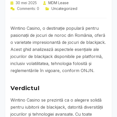
30 mei 2025
MDM Lease
Comments: 0
Uncategorized
Wintino Casino, o destinație populară pentru
pasionații de jocuri de noroc din România, oferă
o varietate impresionantă de jocuri de blackjack.
Acest ghid analizează aspectele esențiale ale
jocurilor de blackjack disponibile pe platformă,
inclusiv volatilitatea, tehnologia folosită și
reglementările în vigoare, conform ONJN.
Verdictul
Wintino Casino se prezintă ca o alegere solidă
pentru iubitorii de blackjack, datorită diversității
jocurilor și tehnologiei avansate. Cu toate