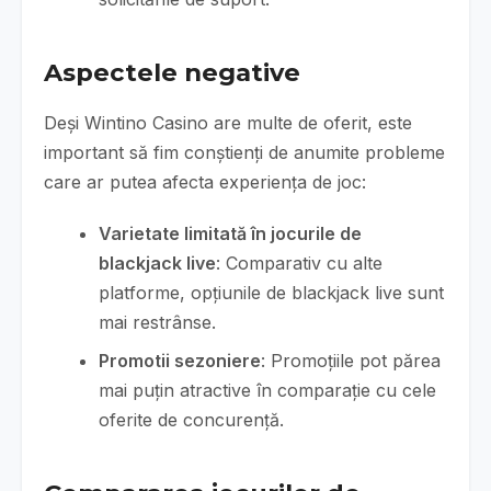
Aspectele negative
Deși Wintino Casino are multe de oferit, este
important să fim conștienți de anumite probleme
care ar putea afecta experiența de joc:
Varietate limitată în jocurile de
blackjack live
: Comparativ cu alte
platforme, opțiunile de blackjack live sunt
mai restrânse.
Promotii sezoniere
: Promoțiile pot părea
mai puțin atractive în comparație cu cele
oferite de concurență.