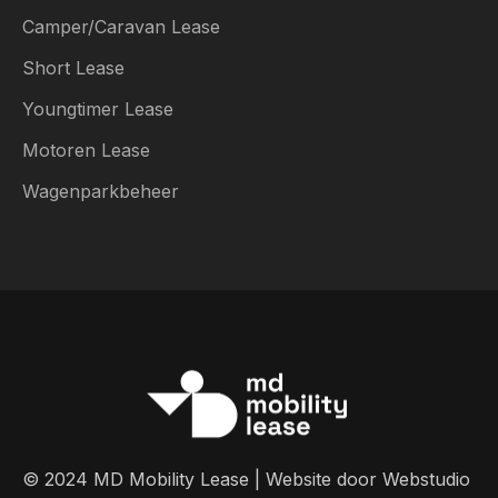
Camper/Caravan Lease
Short Lease
Youngtimer Lease
Motoren Lease
Wagenparkbeheer
© 2024 MD Mobility Lease | Website door
Webstudio