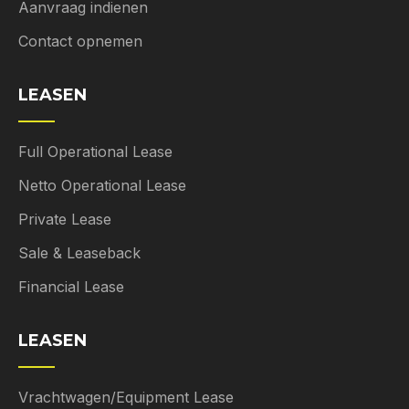
Aanvraag indienen
Contact opnemen
LEASEN
Full Operational Lease
Netto Operational Lease
Private Lease
Sale & Leaseback
Financial Lease
LEASEN
Vrachtwagen/Equipment Lease