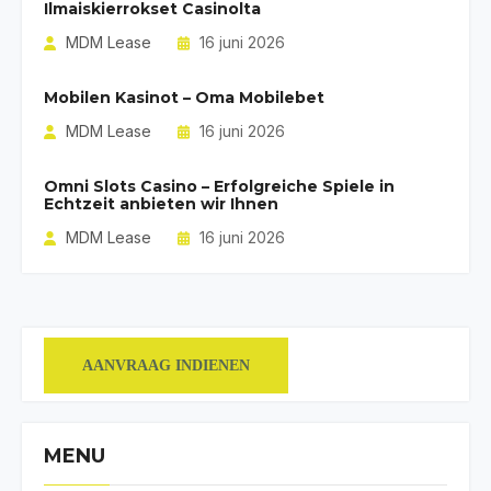
Ilmaiskierrokset Casinolta
MDM Lease
16 juni 2026
Mobilen Kasinot – Oma Mobilebet
MDM Lease
16 juni 2026
Omni Slots Casino – Erfolgreiche Spiele in
Echtzeit anbieten wir Ihnen
MDM Lease
16 juni 2026
AANVRAAG INDIENEN
MENU