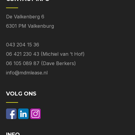
De Valkenberg 6
6301 PM Valkenburg
043 204 15 36
06 421 230 43 (Michiel van ’t Hof)
06 105 089 87 (Dave Berkers)
info@mdmlease.nl
VOLG ONS
INFO