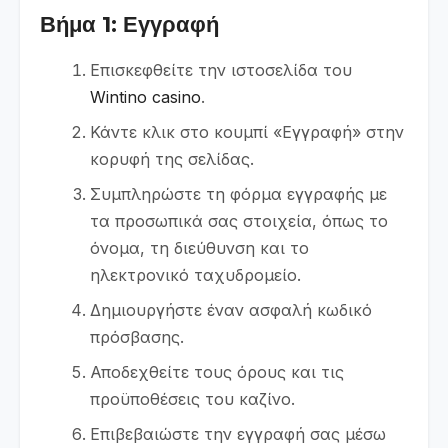
Βήμα 1: Εγγραφή
Επισκεφθείτε την ιστοσελίδα του
Wintino casino
.
Κάντε κλικ στο κουμπί «Εγγραφή» στην
κορυφή της σελίδας.
Συμπληρώστε τη φόρμα εγγραφής με
τα προσωπικά σας στοιχεία, όπως το
όνομα, τη διεύθυνση και το
ηλεκτρονικό ταχυδρομείο.
Δημιουργήστε έναν ασφαλή κωδικό
πρόσβασης.
Αποδεχθείτε τους όρους και τις
προϋποθέσεις του καζίνο.
Επιβεβαιώστε την εγγραφή σας μέσω