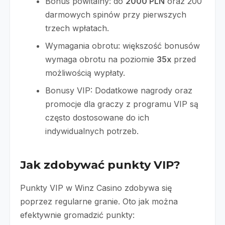
Bonus powitalny: do
2000 PLN
oraz 200
darmowych spinów przy pierwszych
trzech wpłatach.
Wymagania obrotu: większość bonusów
wymaga obrotu na poziomie
35x
przed
możliwością wypłaty.
Bonusy VIP: Dodatkowe nagrody oraz
promocje dla graczy z programu VIP są
często dostosowane do ich
indywidualnych potrzeb.
Jak zdobywać punkty VIP?
Punkty VIP w Winz Casino zdobywa się
poprzez regularne granie. Oto jak można
efektywnie gromadzić punkty: