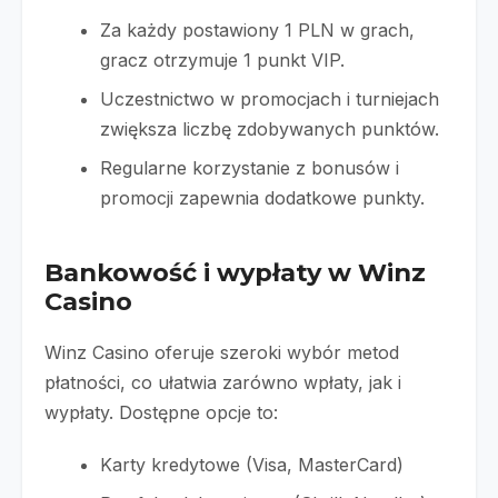
Za każdy postawiony 1 PLN w grach,
gracz otrzymuje 1 punkt VIP.
Uczestnictwo w promocjach i turniejach
zwiększa liczbę zdobywanych punktów.
Regularne korzystanie z bonusów i
promocji zapewnia dodatkowe punkty.
Bankowość i wypłaty w Winz
Casino
Winz Casino oferuje szeroki wybór metod
płatności, co ułatwia zarówno wpłaty, jak i
wypłaty. Dostępne opcje to:
Karty kredytowe (Visa, MasterCard)