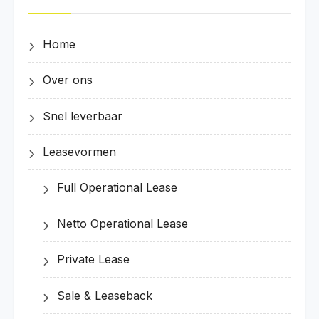
Home
Over ons
Snel leverbaar
Leasevormen
Full Operational Lease
Netto Operational Lease
Private Lease
Sale & Leaseback