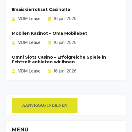
Ilmaiskierrokset Casinolta
MDM Lease
16 juni 2026
Mobilen Kasinot – Oma Mobilebet
MDM Lease
16 juni 2026
Omni Slots Casino – Erfolgreiche Spiele in
Echtzeit anbieten wir Ihnen
MDM Lease
16 juni 2026
AANVRAAG INDIENEN
MENU