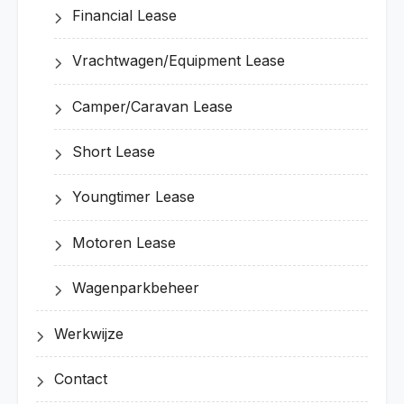
Financial Lease
Vrachtwagen/Equipment Lease
Camper/Caravan Lease
Short Lease
Youngtimer Lease
Motoren Lease
Wagenparkbeheer
Werkwijze
Contact