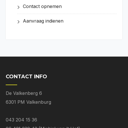
Contact opnemen
Aanvraag indienen
CONTACT INFO
De Valkenberg 6
6301 PM Valkenburg
043 204 15 36