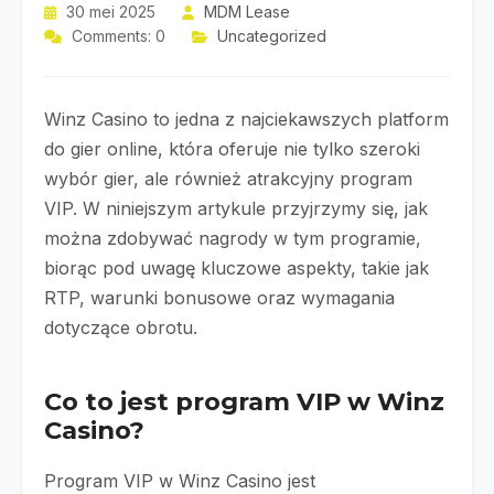
30 mei 2025
MDM Lease
Comments: 0
Uncategorized
Winz Casino to jedna z najciekawszych platform
do gier online, która oferuje nie tylko szeroki
wybór gier, ale również atrakcyjny program
VIP. W niniejszym artykule przyjrzymy się, jak
można zdobywać nagrody w tym programie,
biorąc pod uwagę kluczowe aspekty, takie jak
RTP, warunki bonusowe oraz wymagania
dotyczące obrotu.
Co to jest program VIP w Winz
Casino?
Program VIP w Winz Casino jest