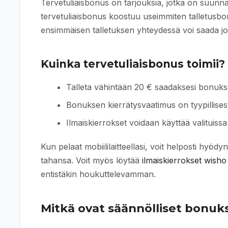
Tervetuliaisbonus on tarjouksia, jotka on suunnat
tervetuliaisbonus koostuu useimmiten talletusbonu
ensimmäisen talletuksen yhteydessä voi saada j
Kuinka tervetuliaisbonus toimii?
Talleta vähintään 20 € saadaksesi bonuks
Bonuksen kierrätysvaatimus on tyypillises
Ilmaiskierrokset voidaan käyttää valituissa
Kun pelaat mobiililaitteellasi, voit helposti hyödyn
tahansa. Voit myös löytää
ilmaiskierrokset wisho
entistäkin houkuttelevamman.
Mitkä ovat säännölliset bonuk