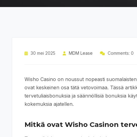
30 mei 2025
MDM Lease
Comments: 0
Wisho Casino on noussut nopeasti suomalaisten 
ovat keskeinen osa tätä vetovoimaa. Tässä arti
tervetuliaisbonuksia ja säännöllisiä bonuksia käy
kokemuksia ajatellen.
Mitkä ovat Wisho Casinon terv