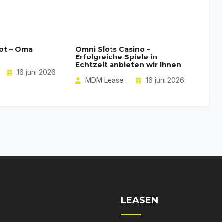
ot – Oma
Omni Slots Casino –
Erfolgreiche Spiele in
Echtzeit anbieten wir Ihnen
16 juni 2026
MDM Lease
16 juni 2026
LEASEN