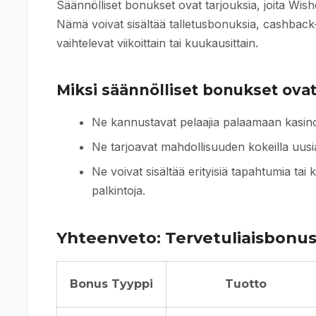
Säännölliset bonukset ovat tarjouksia, joita Wish
Nämä voivat sisältää talletusbonuksia, cashback-t
vaihtelevat viikoittain tai kuukausittain.
Miksi säännölliset bonukset ovat
Ne kannustavat pelaajia palaamaan kasin
Ne tarjoavat mahdollisuuden kokeilla uusia
Ne voivat sisältää erityisiä tapahtumia tai 
palkintoja.
Yhteenveto: Tervetuliaisbonus
Bonus Tyyppi
Tuotto