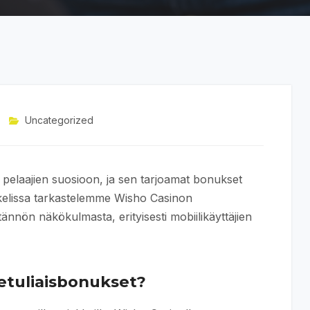
Uncategorized
pelaajien suosioon, ja sen tarjoamat bonukset
kkelissa tarkastelemme Wisho Casinon
tännön näkökulmasta, erityisesti mobiilikäyttäjien
etuliaisbonukset?