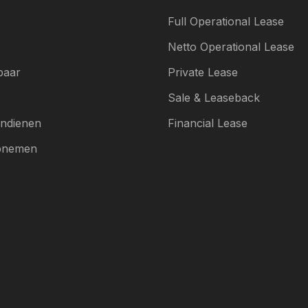
Full Operational Lease
Netto Operational Lease
baar
Private Lease
Sale & Leaseback
indienen
Financial Lease
pnemen