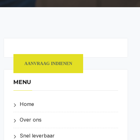
AANVRAAG INDIENEN
MENU
Home
Over ons
Snel leverbaar