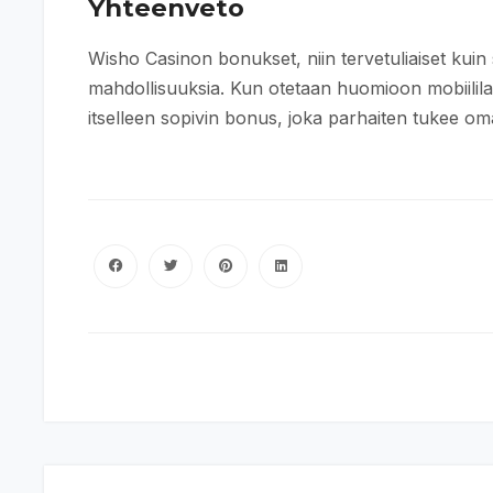
Yhteenveto
Wisho Casinon bonukset, niin tervetuliaiset kuin s
mahdollisuuksia. Kun otetaan huomioon mobiililai
itselleen sopivin bonus, joka parhaiten tukee omaa 