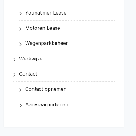
Youngtimer Lease
Motoren Lease
Wagenparkbeheer
Werkwijze
Contact
Contact opnemen
Aanvraag indienen