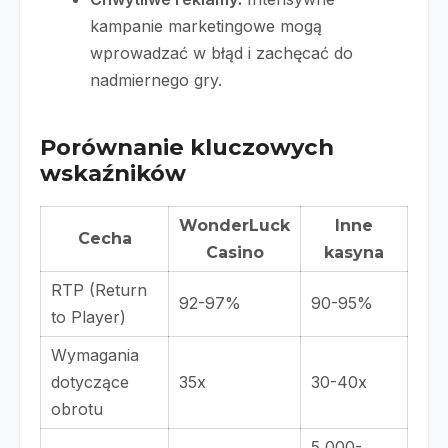
kampanie marketingowe mogą
wprowadzać w błąd i zachęcać do
nadmiernego gry.
Porównanie kluczowych
wskaźników
WonderLuck
Inne
Cecha
Casino
kasyna
RTP (Return
92-97%
90-95%
to Player)
Wymagania
dotyczące
35x
30-40x
obrotu
5,000-