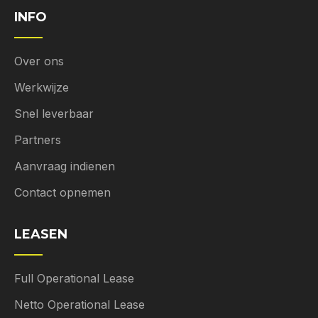
INFO
Over ons
Werkwijze
Snel leverbaar
Partners
Aanvraag indienen
Contact opnemen
LEASEN
Full Operational Lease
Netto Operational Lease