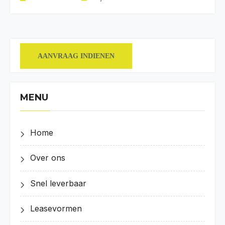
AANVRAAG INDIENEN
MENU
Home
Over ons
Snel leverbaar
Leasevormen