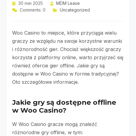
30 mei 2025
MDM Lease
Comments: 0
Uncategorized
Woo Casino to miejsce, które przyciąga wielu
graczy ze względu na swoje korzystne warunki
i różnorodność gier. Chociaż większość graczy
korzysta z platformy online, warto przyjrzeć się
również ofercie gier offline. Jakie gry są
dostępne w Woo Casino w formie tradycyjnej?
Oto szczegółowe informacje.
Jakie gry są dostępne offline
w Woo Casino?
W Woo Casino gracze mogą znaleźć
różnorodne gry offline, w tym: