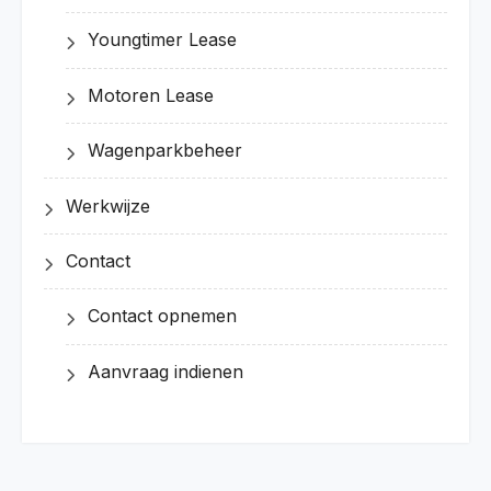
Youngtimer Lease
Motoren Lease
Wagenparkbeheer
Werkwijze
Contact
Contact opnemen
Aanvraag indienen