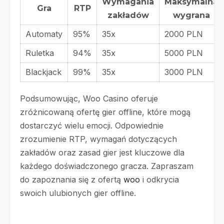
Wymagania
Maksymalna
Gra
RTP
zakładów
wygrana
Automaty
95%
35x
2000 PLN
Ruletka
94%
35x
5000 PLN
Blackjack
99%
35x
3000 PLN
Podsumowując, Woo Casino oferuje
zróżnicowaną ofertę gier offline, które mogą
dostarczyć wielu emocji. Odpowiednie
zrozumienie RTP, wymagań dotyczących
zakładów oraz zasad gier jest kluczowe dla
każdego doświadczonego gracza. Zapraszam
do zapoznania się z ofertą
woo
i odkrycia
swoich ulubionych gier offline.