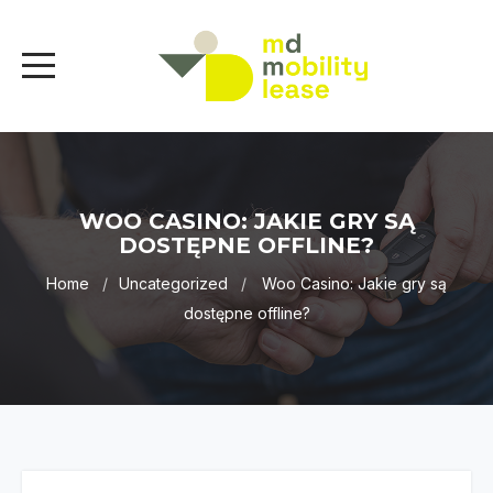
WOO CASINO: JAKIE GRY SĄ
DOSTĘPNE OFFLINE?
Home
Uncategorized
Woo Casino: Jakie gry są
dostępne offline?