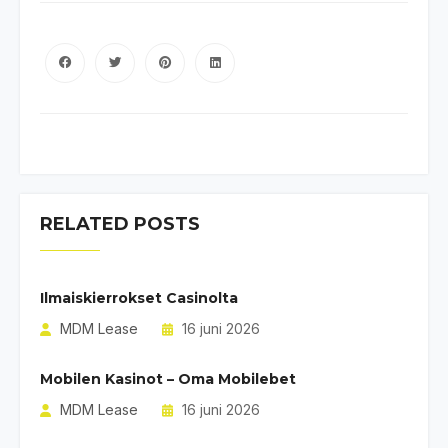
RELATED POSTS
Ilmaiskierrokset Casinolta
MDM Lease
16 juni 2026
Mobilen Kasinot – Oma Mobilebet
MDM Lease
16 juni 2026