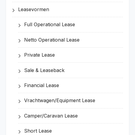
Leasevormen
Full Operational Lease
Netto Operational Lease
Private Lease
Sale & Leaseback
Financial Lease
Vrachtwagen/Equipment Lease
Camper/Caravan Lease
Short Lease