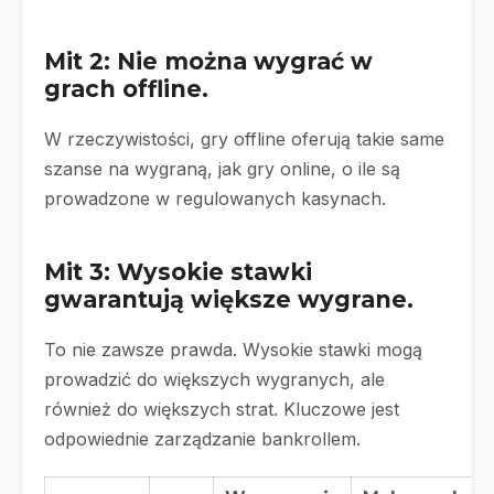
Mit 2: Nie można wygrać w
grach offline.
W rzeczywistości, gry offline oferują takie same
szanse na wygraną, jak gry online, o ile są
prowadzone w regulowanych kasynach.
Mit 3: Wysokie stawki
gwarantują większe wygrane.
To nie zawsze prawda. Wysokie stawki mogą
prowadzić do większych wygranych, ale
również do większych strat. Kluczowe jest
odpowiednie zarządzanie bankrollem.