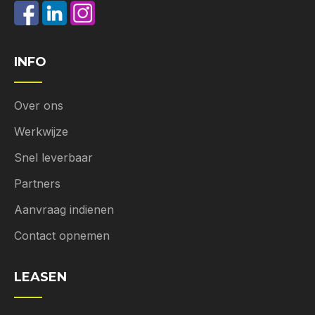
INFO
Over ons
Werkwijze
Snel leverbaar
Partners
Aanvraag indienen
Contact opnemen
LEASEN