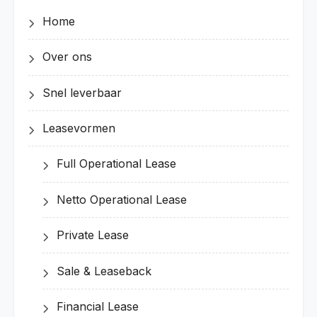
Home
Over ons
Snel leverbaar
Leasevormen
Full Operational Lease
Netto Operational Lease
Private Lease
Sale & Leaseback
Financial Lease