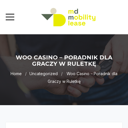
WOO CASINO – PORADNIK DLA
GRACZY W RULETKĘ
Home
Uncategorized
Woo Casino – Poradnik dla
Graczy w Ruletkę