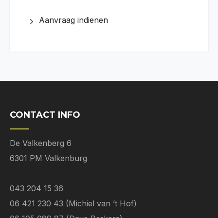
Aanvraag indienen
CONTACT INFO
De Valkenberg 6
6301 PM Valkenburg
043 204 15 36
06 421 230 43 (Michiel van ’t Hof)