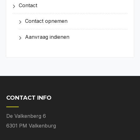
Contact
Contact opnemen
Aanvraag indienen
CONTACT INFO
De Valkenberg 6
6301 PM Valkenburg