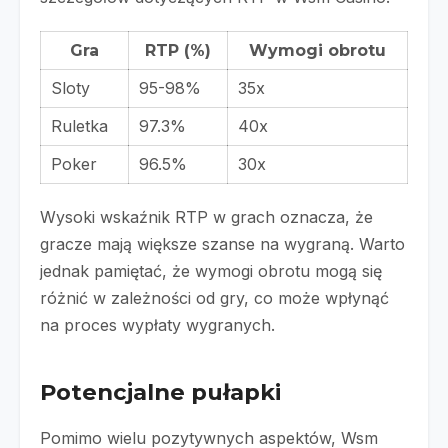
Gra
RTP (%)
Wymogi obrotu
Sloty
95-98%
35x
Ruletka
97.3%
40x
Poker
96.5%
30x
Wysoki wskaźnik RTP w grach oznacza, że
gracze mają większe szanse na wygraną. Warto
jednak pamiętać, że wymogi obrotu mogą się
różnić w zależności od gry, co może wpłynąć
na proces wypłaty wygranych.
Potencjalne pułapki
Pomimo wielu pozytywnych aspektów, Wsm