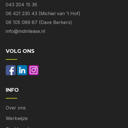
043 204 15 36
06 421 230 43 (Michiel van ’t Hof)
06 105 089 87 (Dave Berkers)
info@mdmlease.nl
VOLG ONS
INFO
Over ons
Werkwijze