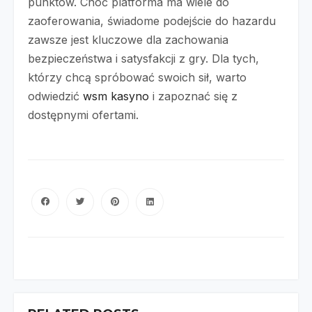
punktów. Choć platforma ma wiele do
zaoferowania, świadome podejście do hazardu
zawsze jest kluczowe dla zachowania
bezpieczeństwa i satysfakcji z gry. Dla tych,
którzy chcą spróbować swoich sił, warto
odwiedzić
wsm kasyno
i zapoznać się z
dostępnymi ofertami.