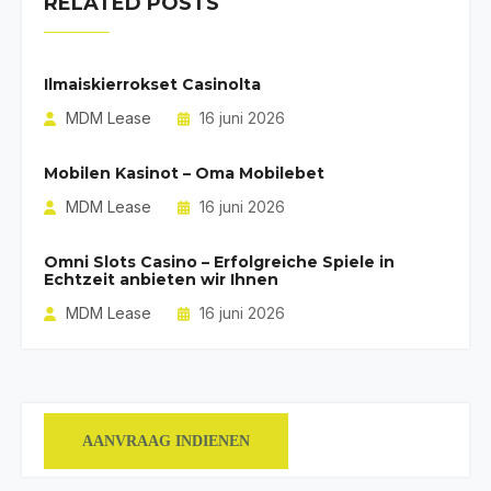
RELATED POSTS
Ilmaiskierrokset Casinolta
MDM Lease
16 juni 2026
Mobilen Kasinot – Oma Mobilebet
MDM Lease
16 juni 2026
Omni Slots Casino – Erfolgreiche Spiele in
Echtzeit anbieten wir Ihnen
MDM Lease
16 juni 2026
AANVRAAG INDIENEN